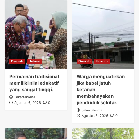
Daerah
Hukum
Daerah
Hukum
Permainan tradisional
Warga menguatirkan
memiliki nilai edukatif
jika kabel jatuh
yang sangat tinggi.
ketanah,
membahayakan
Jakartakoma
penduduk sekitar.
Agustus 6, 2026
0
Jakartakoma
Agustus 5, 2026
0