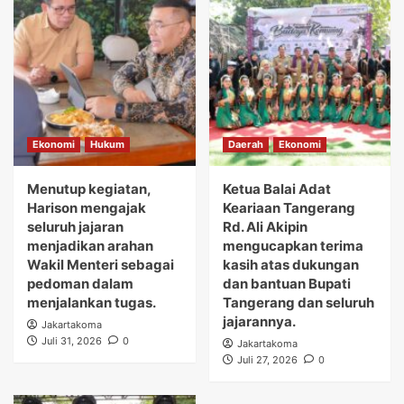
Ekonomi
Hukum
Daerah
Ekonomi
Menutup kegiatan,
Ketua Balai Adat
Harison mengajak
Keariaan Tangerang
seluruh jajaran
Rd. Ali Akipin
menjadikan arahan
mengucapkan terima
Wakil Menteri sebagai
kasih atas dukungan
pedoman dalam
dan bantuan Bupati
menjalankan tugas.
Tangerang dan seluruh
jajarannya.
Jakartakoma
Juli 31, 2026
0
Jakartakoma
Juli 27, 2026
0