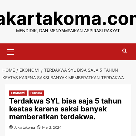
Skip
jakartakoma.co
to
content
MENDIDIK, DAN MENYAMPAIKAN ASPIRASI RAKYAT
Primary
Menu
HOME
EKONOMI
TERDAKWA SYL BISA SAJA 5 TAHUN
KEATAS KARENA SAKSI BANYAK MEMBERATKAN TERDAKWA.
Ekonomi
Hukum
Terdakwa SYL bisa saja 5 tahun
keatas karena saksi banyak
memberatkan terdakwa.
Jakartakoma
Mei 2, 2024