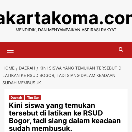
Skip
jakartakoma.co
to
content
MENDIDIK, DAN MENYAMPAIKAN ASPIRASI RAKYAT
Primary
Menu
HOME
DAERAH
KINI SISWA YANG TEMUKAN TERSEBUT DI
LATIKAN KE RSUD BOGOR, TADI SIANG DALAM KEADAAN
SUDAH MEMBUSUK.
Daerah
Tim Sar
Kini siswa yang temukan
tersebut di latikan ke RSUD
Bogor, tadi siang dalam keadaan
sudah membusuk.