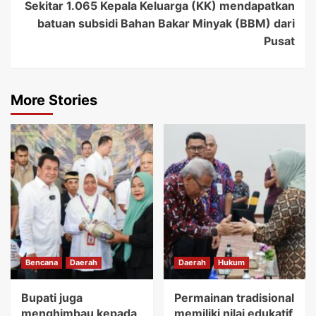
Sekitar 1.065 Kepala Keluarga (KK) mendapatkan
batuan subsidi Bahan Bakar Minyak (BBM) dari
Pusat
More Stories
Bencana
Daerah
Daerah
Hukum
Bupati juga
Permainan tradisional
menghimbau kepada
memiliki nilai edukatif