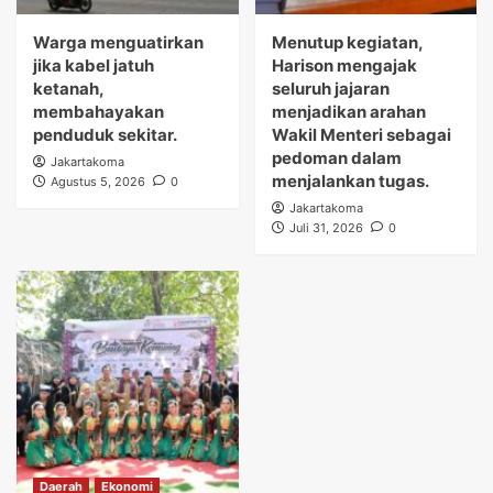
Warga menguatirkan
Menutup kegiatan,
jika kabel jatuh
Harison mengajak
ketanah,
seluruh jajaran
membahayakan
menjadikan arahan
penduduk sekitar.
Wakil Menteri sebagai
pedoman dalam
Jakartakoma
menjalankan tugas.
Agustus 5, 2026
0
Jakartakoma
Juli 31, 2026
0
Daerah
Ekonomi