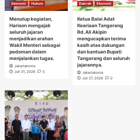
Ekonomi
Hukum
Daerah
Ekonomi
Menutup kegiatan,
Ketua Balai Adat
Harison mengajak
Keariaan Tangerang
seluruh jajaran
Rd. Ali Akipin
menjadikan arahan
mengucapkan terima
Wakil Menteri sebagai
kasih atas dukungan
pedoman dalam
dan bantuan Bupati
menjalankan tugas.
Tangerang dan seluruh
jajarannya.
Jakartakoma
Juli 31, 2026
0
Jakartakoma
Juli 27, 2026
0