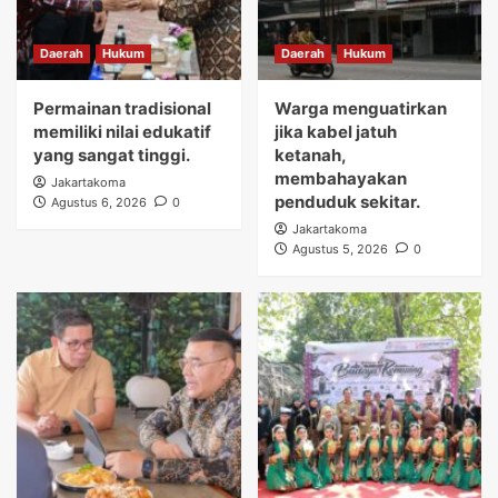
Daerah
Hukum
Daerah
Hukum
Permainan tradisional
Warga menguatirkan
memiliki nilai edukatif
jika kabel jatuh
yang sangat tinggi.
ketanah,
membahayakan
Jakartakoma
penduduk sekitar.
Agustus 6, 2026
0
Jakartakoma
Agustus 5, 2026
0