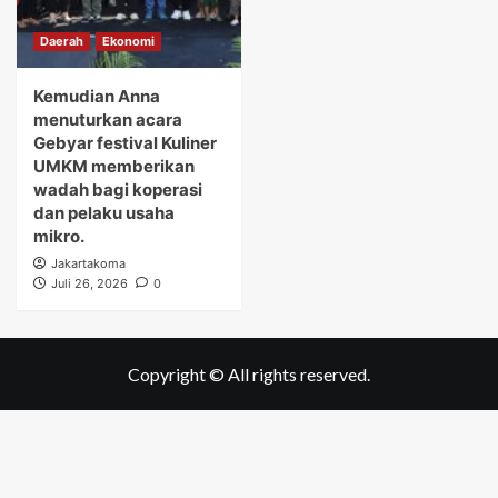
Daerah
Ekonomi
Kemudian Anna
menuturkan acara
Gebyar festival Kuliner
UMKM memberikan
wadah bagi koperasi
dan pelaku usaha
mikro.
Jakartakoma
Juli 26, 2026
0
Copyright © All rights reserved.