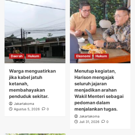
Daerah
Hukum
Ekonomi
Hukum
Warga menguatirkan
Menutup kegiatan,
jika kabel jatuh
Harison mengajak
ketanah,
seluruh jajaran
membahayakan
menjadikan arahan
penduduk sekitar.
Wakil Menteri sebagai
pedoman dalam
Jakartakoma
menjalankan tugas.
Agustus 5, 2026
0
Jakartakoma
Juli 31, 2026
0