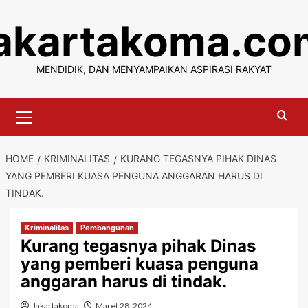
Skip
jakartakoma.co
to
content
MENDIDIK, DAN MENYAMPAIKAN ASPIRASI RAKYAT
Primary
Menu
HOME
KRIMINALITAS
KURANG TEGASNYA PIHAK DINAS
YANG PEMBERI KUASA PENGUNA ANGGARAN HARUS DI
TINDAK.
Kriminalitas
Pembangunan
Kurang tegasnya pihak Dinas
yang pemberi kuasa penguna
anggaran harus di tindak.
Jakartakoma
Maret 28, 2024