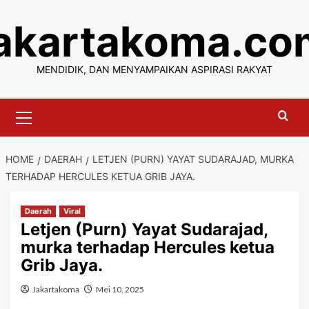
Skip
jakartakoma.co
to
content
MENDIDIK, DAN MENYAMPAIKAN ASPIRASI RAKYAT
Primary
Menu
HOME
DAERAH
LETJEN (PURN) YAYAT SUDARAJAD, MURKA
TERHADAP HERCULES KETUA GRIB JAYA.
Daerah
Viral
Letjen (Purn) Yayat Sudarajad,
murka terhadap Hercules ketua
Grib Jaya.
Jakartakoma
Mei 10, 2025