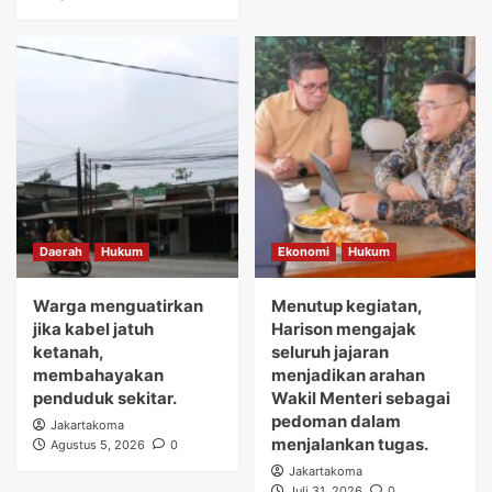
Daerah
Hukum
Ekonomi
Hukum
Warga menguatirkan
Menutup kegiatan,
jika kabel jatuh
Harison mengajak
ketanah,
seluruh jajaran
membahayakan
menjadikan arahan
penduduk sekitar.
Wakil Menteri sebagai
pedoman dalam
Jakartakoma
menjalankan tugas.
Agustus 5, 2026
0
Jakartakoma
Juli 31, 2026
0