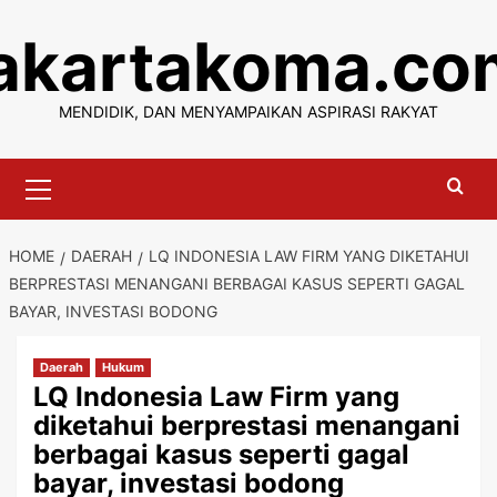
Skip
jakartakoma.co
to
content
MENDIDIK, DAN MENYAMPAIKAN ASPIRASI RAKYAT
Primary
Menu
HOME
DAERAH
LQ INDONESIA LAW FIRM YANG DIKETAHUI
BERPRESTASI MENANGANI BERBAGAI KASUS SEPERTI GAGAL
BAYAR, INVESTASI BODONG
Daerah
Hukum
LQ Indonesia Law Firm yang
diketahui berprestasi menangani
berbagai kasus seperti gagal
bayar, investasi bodong