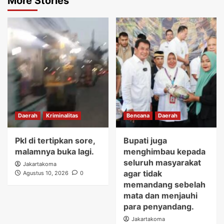
More Stories
Daerah
Kriminalitas
Bencana
Daerah
Pkl di tertipkan sore,
Bupati juga
malamnya buka lagi.
menghimbau kepada
seluruh masyarakat
Jakartakoma
agar tidak
Agustus 10, 2026
0
memandang sebelah
mata dan menjauhi
para penyandang.
Jakartakoma