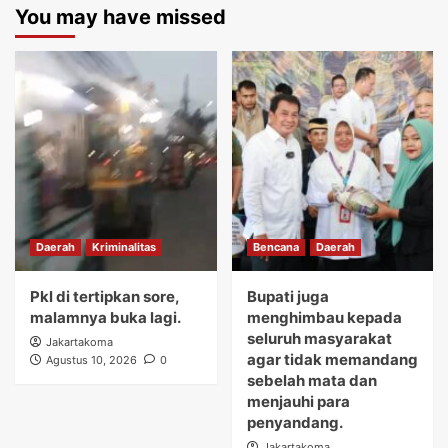
You may have missed
Daerah
Kriminalitas
Bencana
Daerah
Pkl di tertipkan sore,
Bupati juga
malamnya buka lagi.
menghimbau kepada
seluruh masyarakat
Jakartakoma
agar tidak memandang
Agustus 10, 2026
0
sebelah mata dan
menjauhi para
penyandang.
Jakartakoma