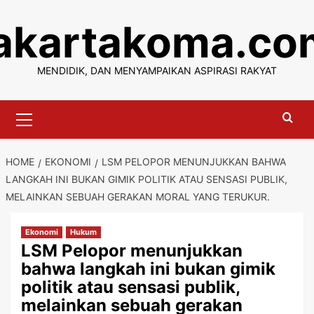
Skip
jakartakoma.co
to
content
MENDIDIK, DAN MENYAMPAIKAN ASPIRASI RAKYAT
Primary
Menu
HOME
EKONOMI
LSM PELOPOR MENUNJUKKAN BAHWA
LANGKAH INI BUKAN GIMIK POLITIK ATAU SENSASI PUBLIK,
MELAINKAN SEBUAH GERAKAN MORAL YANG TERUKUR.
Ekonomi
Hukum
LSM Pelopor menunjukkan
bahwa langkah ini bukan gimik
politik atau sensasi publik,
melainkan sebuah gerakan