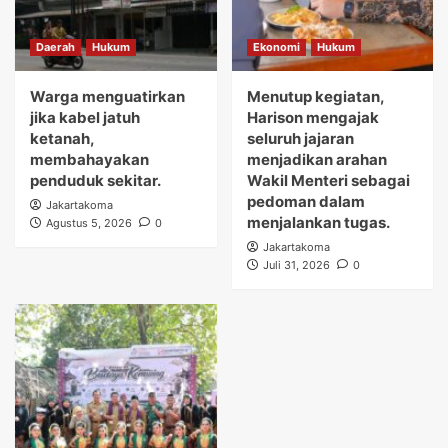
Daerah
Hukum
Ekonomi
Hukum
Warga menguatirkan
Menutup kegiatan,
jika kabel jatuh
Harison mengajak
ketanah,
seluruh jajaran
membahayakan
menjadikan arahan
penduduk sekitar.
Wakil Menteri sebagai
pedoman dalam
Jakartakoma
menjalankan tugas.
Agustus 5, 2026
0
Jakartakoma
Juli 31, 2026
0