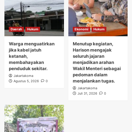
Daerah
Hukum
Ekonomi
Hukum
Warga menguatirkan
Menutup kegiatan,
jika kabel jatuh
Harison mengajak
ketanah,
seluruh jajaran
membahayakan
menjadikan arahan
penduduk sekitar.
Wakil Menteri sebagai
pedoman dalam
Jakartakoma
menjalankan tugas.
Agustus 5, 2026
0
Jakartakoma
Juli 31, 2026
0