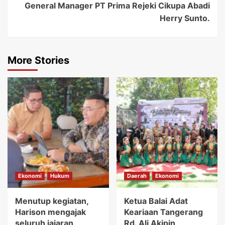
General Manager PT Prima Rejeki Cikupa Abadi
Herry Sunto.
More Stories
Ekonomi
Hukum
Daerah
Ekonomi
Menutup kegiatan,
Ketua Balai Adat
Harison mengajak
Keariaan Tangerang
seluruh jajaran
Rd. Ali Akipin