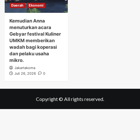
Daerah
Ekonomi
Kemudian Anna
menuturkan acara
Gebyar festival Kuliner
UMKM memberikan
wadah bagi koperasi
dan pelaku usaha
mikro.
Jakartakoma
Juli 26, 2026
0
Copyright © All rights reserved.