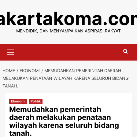
Skip
jakartakoma.co
to
content
MENDIDIK, DAN MENYAMPAIKAN ASPIRASI RAKYAT
Primary
Menu
HOME
EKONOMI
MEMUDAHKAN PEMERINTAH DAERAH
MELAKUKAN PENATAAN WILAYAH KARENA SELURUH BIDANG
TANAH.
Ekonomi
Politik
Memudahkan pemerintah
daerah melakukan penataan
wilayah karena seluruh bidang
tanah.