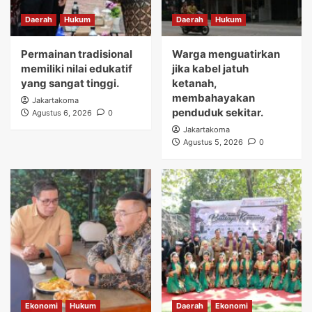
Daerah
Hukum
Daerah
Hukum
Permainan tradisional
Warga menguatirkan
memiliki nilai edukatif
jika kabel jatuh
yang sangat tinggi.
ketanah,
membahayakan
Jakartakoma
penduduk sekitar.
Agustus 6, 2026
0
Jakartakoma
Agustus 5, 2026
0
Ekonomi
Hukum
Daerah
Ekonomi