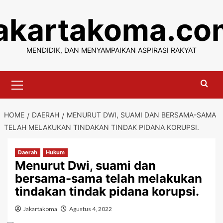
Skip
jakartakoma.co
to
content
MENDIDIK, DAN MENYAMPAIKAN ASPIRASI RAKYAT
Primary
Menu
HOME
DAERAH
MENURUT DWI, SUAMI DAN BERSAMA-SAMA
TELAH MELAKUKAN TINDAKAN TINDAK PIDANA KORUPSI.
Daerah
Hukum
Menurut Dwi, suami dan
bersama-sama telah melakukan
tindakan tindak pidana korupsi.
Jakartakoma
Agustus 4, 2022