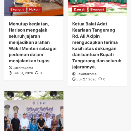
Ekonomi
Hukum
Daerah
Ekonomi
Menutup kegiatan,
Ketua Balai Adat
Harison mengajak
Keariaan Tangerang
seluruh jajaran
Rd. Ali Akipin
menjadikan arahan
mengucapkan terima
Wakil Menteri sebagai
kasih atas dukungan
pedoman dalam
dan bantuan Bupati
menjalankan tugas.
Tangerang dan seluruh
jajarannya.
Jakartakoma
Juli 31, 2026
0
Jakartakoma
Juli 27, 2026
0