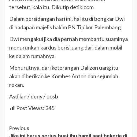
tersebut, kala itu. Dikutip detik.com
Dalam persidangan hari ini, hal itu di bongkar Dwi
di hadapan majelis hakim PN Tipikor Palembang.
Dwi mengakui jika dia pernah membantu suaminya
menurunkan kardus berisi uang dari dalam mobil
ke dalam rumahnya.
Menurutnya, dari keterangan Dalizon uang itu
akan diberikan ke Kombes Anton dan sejumlah
rekan.
Asdilan / deny / posb
Post Views:
345
Post
Previous
Jika ini harus serius buat ibu hamil saat bekerja di