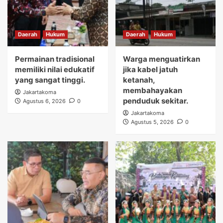
Daerah
Hukum
Daerah
Hukum
Permainan tradisional
Warga menguatirkan
memiliki nilai edukatif
jika kabel jatuh
yang sangat tinggi.
ketanah,
membahayakan
Jakartakoma
penduduk sekitar.
Agustus 6, 2026
0
Jakartakoma
Agustus 5, 2026
0