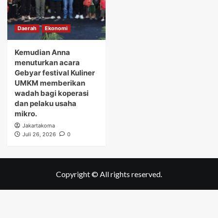
Daerah
Ekonomi
Kemudian Anna
menuturkan acara
Gebyar festival Kuliner
UMKM memberikan
wadah bagi koperasi
dan pelaku usaha
mikro.
Jakartakoma
Juli 26, 2026
0
Copyright © All rights reserved.