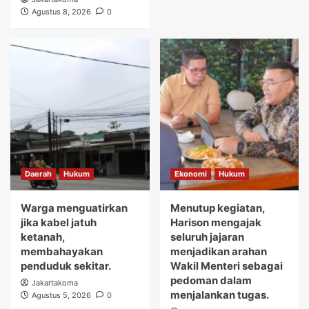
Agustus 8, 2026
0
Daerah
Hukum
Ekonomi
Hukum
Warga menguatirkan
Menutup kegiatan,
jika kabel jatuh
Harison mengajak
ketanah,
seluruh jajaran
membahayakan
menjadikan arahan
penduduk sekitar.
Wakil Menteri sebagai
pedoman dalam
Jakartakoma
menjalankan tugas.
Agustus 5, 2026
0