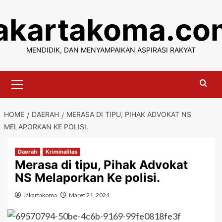
Skip
jakartakoma.co
to
content
MENDIDIK, DAN MENYAMPAIKAN ASPIRASI RAKYAT
Primary
Menu
HOME
DAERAH
MERASA DI TIPU, PIHAK ADVOKAT NS
MELAPORKAN KE POLISI.
Daerah
Kriminalitas
Merasa di tipu, Pihak Advokat
NS Melaporkan Ke polisi.
Jakartakoma
Maret 21, 2024