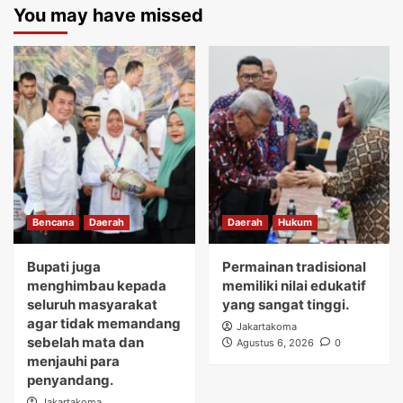
You may have missed
Bencana
Daerah
Daerah
Hukum
Bupati juga
Permainan tradisional
menghimbau kepada
memiliki nilai edukatif
seluruh masyarakat
yang sangat tinggi.
agar tidak memandang
Jakartakoma
sebelah mata dan
Agustus 6, 2026
0
menjauhi para
penyandang.
Jakartakoma