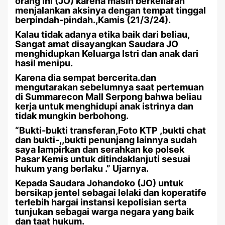
orang ini (JO) karena masih berkeliaran
menjalankan aksinya dengan tempat tinggal
berpindah-pindah.,Kamis (21/3/24).
Kalau tidak adanya etika baik dari beliau,
Sangat amat disayangkan Saudara JO
menghidupkan Keluarga Istri dan anak dari
hasil menipu.
Karena dia sempat bercerita.dan
mengutarakan sebelumnya saat pertemuan
di Summarecon Mall Serpong bahwa beliau
kerja untuk menghidupi anak istrinya dan
tidak mungkin berbohong.
“Bukti-bukti transferan,Foto KTP ,bukti chat
dan bukti-,,bukti penunjang lainnya sudah
saya lampirkan dan serahkan ke polsek
Pasar Kemis untuk ditindaklanjuti sesuai
hukum yang berlaku .” Ujarnya.
Kepada Saudara Johandoko (JO) untuk
bersikap jentel sebagai lelaki dan koperatife
terlebih hargai instansi kepolisian serta
tunjukan sebagai warga negara yang baik
dan taat hukum.