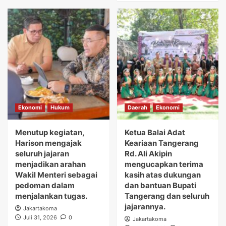
Ekonomi
Hukum
Daerah
Ekonomi
Menutup kegiatan,
Ketua Balai Adat
Harison mengajak
Keariaan Tangerang
seluruh jajaran
Rd. Ali Akipin
menjadikan arahan
mengucapkan terima
Wakil Menteri sebagai
kasih atas dukungan
pedoman dalam
dan bantuan Bupati
menjalankan tugas.
Tangerang dan seluruh
jajarannya.
Jakartakoma
Juli 31, 2026
0
Jakartakoma