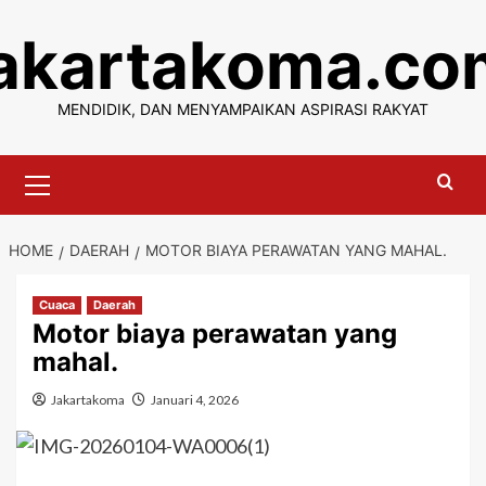
Skip
jakartakoma.co
to
content
MENDIDIK, DAN MENYAMPAIKAN ASPIRASI RAKYAT
Primary
Menu
HOME
DAERAH
MOTOR BIAYA PERAWATAN YANG MAHAL.
Cuaca
Daerah
Motor biaya perawatan yang
mahal.
Jakartakoma
Januari 4, 2026