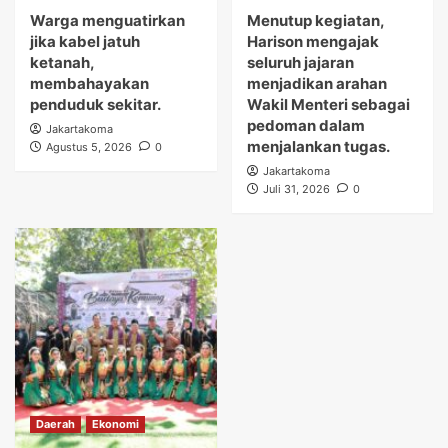
Warga menguatirkan
Menutup kegiatan,
jika kabel jatuh
Harison mengajak
ketanah,
seluruh jajaran
membahayakan
menjadikan arahan
penduduk sekitar.
Wakil Menteri sebagai
pedoman dalam
Jakartakoma
menjalankan tugas.
Agustus 5, 2026
0
Jakartakoma
Juli 31, 2026
0
Daerah
Ekonomi