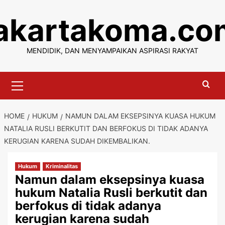
Skip
jakartakoma.co
to
content
MENDIDIK, DAN MENYAMPAIKAN ASPIRASI RAKYAT
Primary
Menu
HOME
HUKUM
NAMUN DALAM EKSEPSINYA KUASA HUKUM
NATALIA RUSLI BERKUTIT DAN BERFOKUS DI TIDAK ADANYA
KERUGIAN KARENA SUDAH DIKEMBALIKAN.
Hukum
Kriminalitas
Namun dalam eksepsinya kuasa
hukum Natalia Rusli berkutit dan
berfokus di tidak adanya
kerugian karena sudah