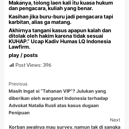
Makanya, tolong laen kali itu kuasa hukum
dan pengacara, kuliah yang benar.
Kasihan jika buru-buru jadi pengacara tapi
karbitan, alias ga matang.
Akhirnya tangani kasus apapun kalah dan
ditolak oleh hakim karena tidak sesuai
KUHAP.” Ucap Kadiv Humas LQ Indonesia
Lawfirm.
play / posts
Post Views:
396
Post
Previous
Masih Ingat si “Tahanan VIP”? Julukan yang
Navigation
diberikan oleh warganet Indonesia terhadap
Advokat Natalia Rusli atas kasus dugaan
Penipuan
Next
Korban awalnya mau survey, namun tak di sangka