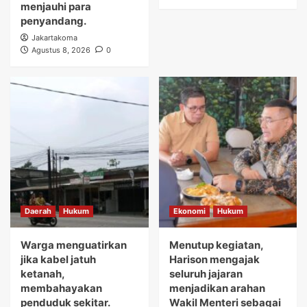
menjauhi para
penyandang.
Jakartakoma
Agustus 8, 2026
0
Daerah
Hukum
Ekonomi
Hukum
Warga menguatirkan
Menutup kegiatan,
jika kabel jatuh
Harison mengajak
ketanah,
seluruh jajaran
membahayakan
menjadikan arahan
penduduk sekitar.
Wakil Menteri sebagai