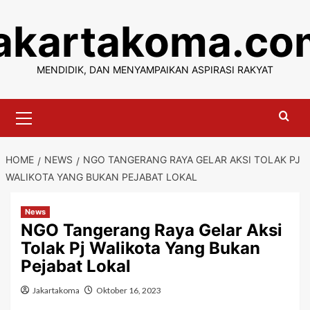
Skip
jakartakoma.co
to
content
MENDIDIK, DAN MENYAMPAIKAN ASPIRASI RAKYAT
Primary
Menu
HOME
NEWS
NGO TANGERANG RAYA GELAR AKSI TOLAK PJ
WALIKOTA YANG BUKAN PEJABAT LOKAL
News
NGO Tangerang Raya Gelar Aksi
Tolak Pj Walikota Yang Bukan
Pejabat Lokal
Jakartakoma
Oktober 16, 2023