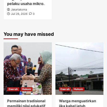
pelaku usaha mikro.
Jakartakoma
Juli 26, 2026
0
You may have missed
Daerah
Hukum
Daerah
Hukum
Permainan tradisional
Warga menguatirkan
memiliki nilai edukatif
jika kabel jatuh