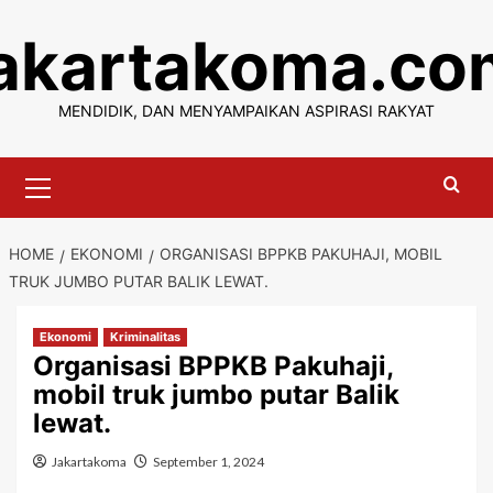
Skip
jakartakoma.co
to
content
MENDIDIK, DAN MENYAMPAIKAN ASPIRASI RAKYAT
Primary
Menu
HOME
EKONOMI
ORGANISASI BPPKB PAKUHAJI, MOBIL
TRUK JUMBO PUTAR BALIK LEWAT.
Ekonomi
Kriminalitas
Organisasi BPPKB Pakuhaji,
mobil truk jumbo putar Balik
lewat.
Jakartakoma
September 1, 2024