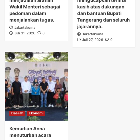
menjadikan arahan
mengucapkan terima
Wakil Menteri sebagai
kasih atas dukungan
pedoman dalam
dan bantuan Bupati
menjalankan tugas.
Tangerang dan seluruh
jajarannya.
Jakartakoma
Juli 31, 2026
0
Jakartakoma
Juli 27, 2026
0
Daerah
Ekonomi
Kemudian Anna
menuturkan acara