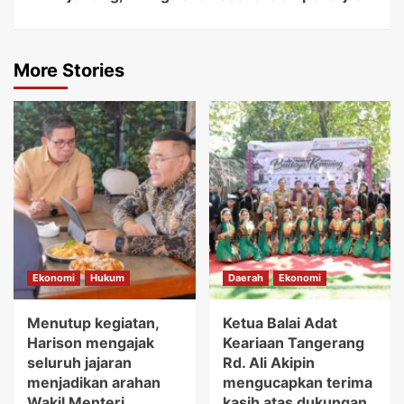
More Stories
Ekonomi
Hukum
Daerah
Ekonomi
Menutup kegiatan,
Ketua Balai Adat
Harison mengajak
Keariaan Tangerang
seluruh jajaran
Rd. Ali Akipin
menjadikan arahan
mengucapkan terima
Wakil Menteri
kasih atas dukungan