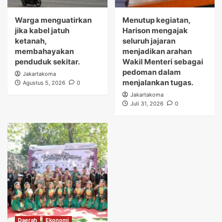
Warga menguatirkan
Menutup kegiatan,
jika kabel jatuh
Harison mengajak
ketanah,
seluruh jajaran
membahayakan
menjadikan arahan
penduduk sekitar.
Wakil Menteri sebagai
pedoman dalam
Jakartakoma
menjalankan tugas.
Agustus 5, 2026
0
Jakartakoma
Juli 31, 2026
0
Daerah
Ekonomi