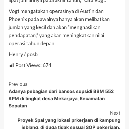
lipat jumlahnya pada akhir tahun,” kata Vogt.
Vogt mengatakan operasinya di Austin dan
Phoenix pada awalnya hanya akan melibatkan
jumlah yang kecil dan akan “menghasilkan
pendapatan,” yang akan meningkatkan nilai
operasi tahun depan
Henry / posb
Post Views:
674
Post
Previous
Adanya pebagian dari bansos supsidi BBM 552
Navigation
KPM di tingkat desa Mekarjaya, Kecamatan
Sepatan
Next
Proyek Spal yang lokasi prkerjaan di kampung
jeblang, di duga tidak sesuai SOP pekerjaan.