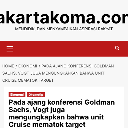
Skip
jakartakoma.co
to
content
MENDIDIK, DAN MENYAMPAIKAN ASPIRASI RAKYAT
Primary
Menu
HOME
EKONOMI
PADA AJANG KONFERENSI GOLDMAN
SACHS, VOGT JUGA MENGUNGKAPKAN BAHWA UNIT
CRUISE MEMATOK TARGET
Ekonomi
Otomotip
Pada ajang konferensi Goldman
Sachs, Vogt juga
mengungkapkan bahwa unit
Cruise mematok target