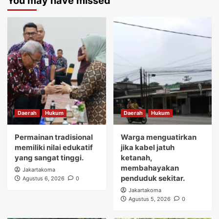
You may have missed
Daerah
Hukum
Daerah
Hukum
Permainan tradisional
Warga menguatirkan
memiliki nilai edukatif
jika kabel jatuh
yang sangat tinggi.
ketanah,
membahayakan
Jakartakoma
penduduk sekitar.
Agustus 6, 2026
0
Jakartakoma
Agustus 5, 2026
0