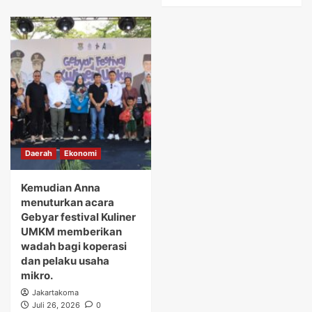
Daerah
Ekonomi
Kemudian Anna
menuturkan acara
Gebyar festival Kuliner
UMKM memberikan
wadah bagi koperasi
dan pelaku usaha
mikro.
Jakartakoma
Juli 26, 2026
0