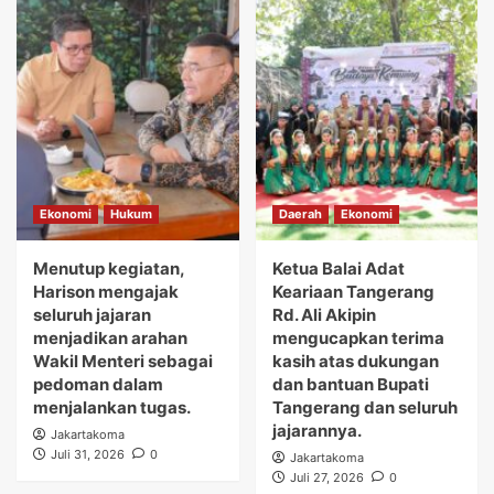
Ekonomi
Hukum
Daerah
Ekonomi
Menutup kegiatan,
Ketua Balai Adat
Harison mengajak
Keariaan Tangerang
seluruh jajaran
Rd. Ali Akipin
menjadikan arahan
mengucapkan terima
Wakil Menteri sebagai
kasih atas dukungan
pedoman dalam
dan bantuan Bupati
menjalankan tugas.
Tangerang dan seluruh
jajarannya.
Jakartakoma
Juli 31, 2026
0
Jakartakoma
Juli 27, 2026
0