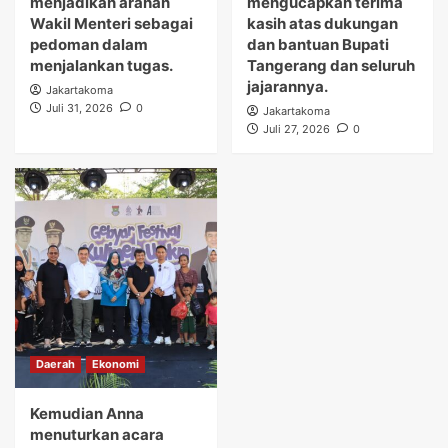
menjadikan arahan
mengucapkan terima
Wakil Menteri sebagai
kasih atas dukungan
pedoman dalam
dan bantuan Bupati
menjalankan tugas.
Tangerang dan seluruh
jajarannya.
Jakartakoma
Juli 31, 2026
0
Jakartakoma
Juli 27, 2026
0
Daerah
Ekonomi
Kemudian Anna
menuturkan acara