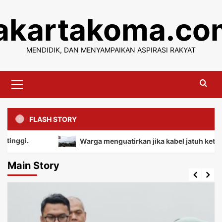
Skip
jakartakoma.co
to
content
MENDIDIK, DAN MENYAMPAIKAN ASPIRASI RAKYAT
Primary
Menu
FLASH STORY
Warga menguatirkan jika kabel jatuh ketanah, mem
Main Story