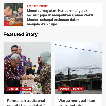
Ekonomi
Hukum
Menutup kegiatan, Harison mengajak
seluruh jajaran menjadikan arahan Wakil
Menteri sebagai pedoman dalam
3
menjalankan tugas.
Daerah
Ekonomi
Featured Story
Ketua Balai Adat Keariaan Tangerang Rd.
Ali Akipin mengucapkan terima kasih atas
dukungan dan bantuan Bupati Tangerang
4
dan seluruh jajarannya.
Daerah
Ekonomi
Kemudian Anna menuturkan acara Gebyar
festival Kuliner UMKM memberikan wadah
bagi koperasi dan pelaku usaha mikro.
5
Daerah
Hukum
Daerah
Hukum
Daerah
Hukum
Permainan tradisional memiliki nilai
edukatif yang sangat tinggi.
Permainan tradisional
Warga menguatirkan
1
memiliki nilai edukatif
jika kabel jatuh