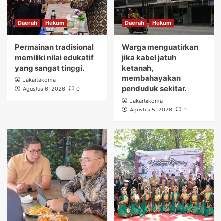
Daerah
Hukum
Daerah
Hukum
Permainan tradisional
Warga menguatirkan
memiliki nilai edukatif
jika kabel jatuh
yang sangat tinggi.
ketanah,
membahayakan
Jakartakoma
penduduk sekitar.
Agustus 6, 2026
0
Jakartakoma
Agustus 5, 2026
0