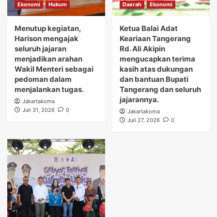
Ekonomi
Hukum
Daerah
Ekonomi
Menutup kegiatan,
Ketua Balai Adat
Harison mengajak
Keariaan Tangerang
seluruh jajaran
Rd. Ali Akipin
menjadikan arahan
mengucapkan terima
Wakil Menteri sebagai
kasih atas dukungan
pedoman dalam
dan bantuan Bupati
menjalankan tugas.
Tangerang dan seluruh
jajarannya.
Jakartakoma
Juli 31, 2026
0
Jakartakoma
Juli 27, 2026
0