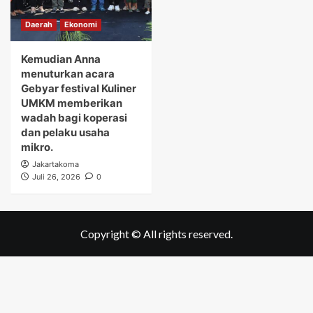
Daerah
Ekonomi
Kemudian Anna
menuturkan acara
Gebyar festival Kuliner
UMKM memberikan
wadah bagi koperasi
dan pelaku usaha
mikro.
Jakartakoma
Juli 26, 2026
0
Copyright © All rights reserved.