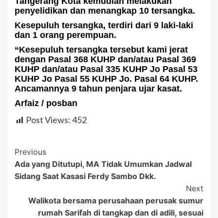
Tangerang Kota kemudian melakukan
penyelidikan dan menangkap 10 tersangka.
Kesepuluh tersangka, terdiri dari 9 laki-laki
dan 1 orang perempuan.
“Kesepuluh tersangka tersebut kami jerat
dengan Pasal 368 KUHP dan/atau Pasal 369
KUHP dan/atau Pasal 335 KUHP Jo Pasal 53
KUHP Jo Pasal 55 KUHP Jo. Pasal 64 KUHP.
Ancamannya 9 tahun penjara ujar kasat.
Arfaiz / posban
Post Views:
452
Post
Previous
Ada yang Ditutupi, MA Tidak Umumkan Jadwal
Navigation
Sidang Saat Kasasi Ferdy Sambo Dkk.
Next
Walikota bersama perusahaan perusak sumur
rumah Sarifah di tangkap dan di adili, sesuai