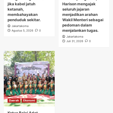
jika kabel jatuh
Harison mengajak
ketanah,
seluruh jajaran
membahayakan
menjadikan arahan
penduduk sekitar.
Wakil Menteri sebagai
pedoman dalam
Jakartakoma
menjalankan tugas.
Agustus 5, 2026
0
Jakartakoma
Juli 31, 2026
0
Daerah
Ekonomi
Ketua Balai Adat