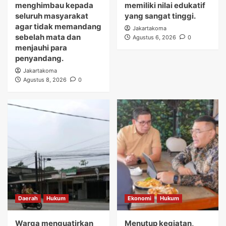
menghimbau kepada
memiliki nilai edukatif
seluruh masyarakat
yang sangat tinggi.
agar tidak memandang
Jakartakoma
sebelah mata dan
Agustus 6, 2026
0
menjauhi para
penyandang.
Jakartakoma
Agustus 8, 2026
0
Daerah
Hukum
Ekonomi
Hukum
Warga menguatirkan
Menutup kegiatan,