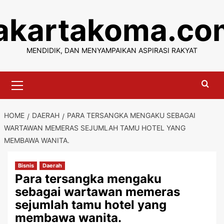
Skip
jakartakoma.co
to
content
MENDIDIK, DAN MENYAMPAIKAN ASPIRASI RAKYAT
Primary
Menu
HOME
DAERAH
PARA TERSANGKA MENGAKU SEBAGAI
WARTAWAN MEMERAS SEJUMLAH TAMU HOTEL YANG
MEMBAWA WANITA.
Bisnis
Daerah
Para tersangka mengaku
sebagai wartawan memeras
sejumlah tamu hotel yang
membawa wanita.