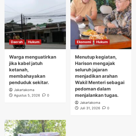
Daerah
Hukum
Ekonomi
Hukum
Warga menguatirkan
Menutup kegiatan,
jika kabel jatuh
Harison mengajak
ketanah,
seluruh jajaran
membahayakan
menjadikan arahan
penduduk sekitar.
Wakil Menteri sebagai
pedoman dalam
Jakartakoma
menjalankan tugas.
Agustus 5, 2026
0
Jakartakoma
Juli 31, 2026
0