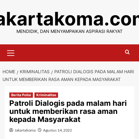
Skip
jakartakoma.co
to
content
MENDIDIK, DAN MENYAMPAIKAN ASPIRASI RAKYAT
Primary
Menu
HOME
KRIMINALITAS
PATROLI DIALOGIS PADA MALAM HARI
UNTUK MEMBERIKAN RASA AMAN KEPADA MASYARAKAT
Berita Polisi
Kriminalitas
Patroli Dialogis pada malam hari
untuk memberikan rasa aman
kepada Masyarakat
Jakartakoma
Agustus 14, 2022