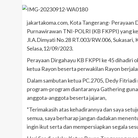
jakartakoma.com, Kota Tangerang- Perayaan D
Purnawirawan TNI-POLRI (KB FKPPI) yang ke
Jl.A.Dimyati No.28 RT.003/RW.006, Sukasari,
Selasa,12/09/2023.
Perayaan Dirgahayu KB FKPPI ke 45 dihadiri ol
ketua Rayon beserta perwakilan Rayon berjal
Dalam sambutan ketua PC.2705, Dedy Fitriadi
program-program diantaranya Gathering guna m
anggota-anggota beserta jajaran,
“Terimakasih atas kehadirannya dan saya set
semua, saya berharap jangan dadakan menent
ingin ikut serta dan mempersiapkan segala se