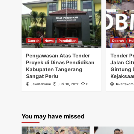
Daerah
News
Pendidikan
Daerah
Hu
Pengawasan Atas Tender
Tender P
Proyek di Dinas Pendidikan
Jalan Cit
Kabupaten Tangerang
Gintung 
Sangat Perlu
Kejaksaa
Jakartakoma
Juni 30, 2026
0
Jakartakom
You may have missed