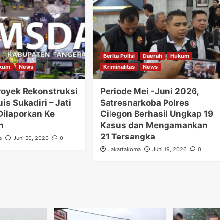
Berita Polisi
Daerah
Hukum
kum
News
Kriminalitas
News
royek Rekonstruksi
Periode Mei -Juni 2026,
uis Sukadiri – Jati
Satresnarkoba Polres
Dilaporkan Ke
Cilegon Berhasil Ungkap 19
n
Kasus dan Mengamankan
21 Tersangka
a
Juni 30, 2026
0
Jakartakoma
Juni 19, 2026
0