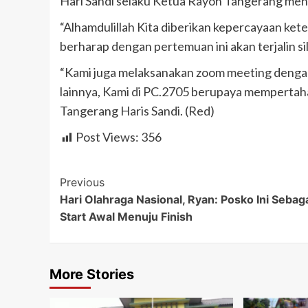
Hari Sandi selaku Ketua Rayon Tangerang me
“Alhamdulillah Kita diberikan kepercayaan ke
berharap dengan pertemuan ini akan terjalin si
“Kami juga melaksanakan zoom meeting dengan
lainnya, Kami di PC.2705 berupaya mempertah
Tangerang Haris Sandi. (Red)
Post Views:
356
Post
Previous
Hari Olahraga Nasional, Ryan: Posko Ini Sebag
Navigation
Start Awal Menuju Finish
More Stories