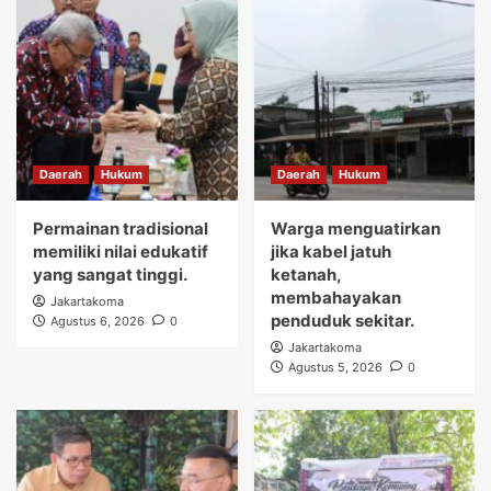
Daerah
Hukum
Daerah
Hukum
Permainan tradisional
Warga menguatirkan
memiliki nilai edukatif
jika kabel jatuh
yang sangat tinggi.
ketanah,
membahayakan
Jakartakoma
penduduk sekitar.
Agustus 6, 2026
0
Jakartakoma
Agustus 5, 2026
0