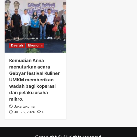
Daerah
Ekonomi
Kemudian Anna
menuturkan acara
Gebyar festival Kuliner
UMKM memberikan
wadah bagi koperasi
dan pelaku usaha
mikro.
Jakartakoma
Juli 26, 2026
0
Copyright © All rights reserved.