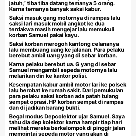
jatuh,” tiba tiba datang temanya 5 orang.
Karna temanya banyak saksi kabur.
Saksi masuk gang motornya di rampas lalu
saksi lari masuk mobil angkot ke dua
terdakwa masih mengejar lalu memukuli
korban Samuel pakai kayu.
Saksi korban merogoh kantong celananya
lalu membuang uang ke jalanan. Para pelaku
berebut ambil uang yang di sebar korban.
Karna pelaku berebut ua. G yang di sebar
Samuel mengambil sepeda motornya lalu
melarikan diri ke kantor polisi.
Kesempatan kabur ambil motor lari ke polsek
lalu berobat ke rumah sakit. Dari pemukulan
para pelaku saksi korban ada patah tulang
sempat oprasi. HP korban sempat di rampas
dan di jadikan barang bukti.
Begal modus Depcolektor ujar Samuel. Saya
tahu dia dep kolektor karna hampir tiap hari
melihat mereka berkelompok di pinggir jalan
memgintai sepeda motor yang akan di