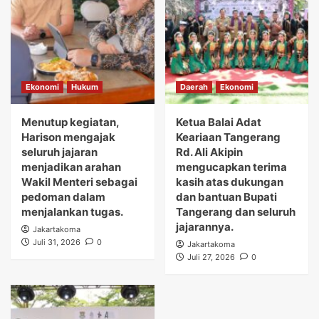
Ekonomi
Hukum
Daerah
Ekonomi
Menutup kegiatan,
Ketua Balai Adat
Harison mengajak
Keariaan Tangerang
seluruh jajaran
Rd. Ali Akipin
menjadikan arahan
mengucapkan terima
Wakil Menteri sebagai
kasih atas dukungan
pedoman dalam
dan bantuan Bupati
menjalankan tugas.
Tangerang dan seluruh
jajarannya.
Jakartakoma
Juli 31, 2026
0
Jakartakoma
Juli 27, 2026
0