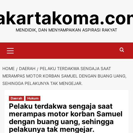
Skip
jakartakoma.co
to
content
MENDIDIK, DAN MENYAMPAIKAN ASPIRASI RAKYAT
Primary
Menu
HOME
DAERAH
PELAKU TERDAKWA SENGAJA SAAT
MERAMPAS MOTOR KORBAN SAMUEL DENGAN BUANG UANG,
SEHINGGA PELAKUNYA TAK MENGEJAR.
Daerah
Hukum
Pelaku terdakwa sengaja saat
merampas motor korban Samuel
dengan buang uang, sehingga
pelakunya tak mengejar.