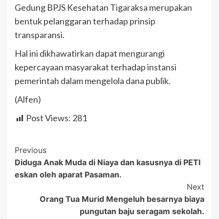
Gedung BPJS Kesehatan Tigaraksa merupakan
bentuk pelanggaran terhadap prinsip
transparansi.
Hal ini dikhawatirkan dapat mengurangi
kepercayaan masyarakat terhadap instansi
pemerintah dalam mengelola dana publik.
(Alfen)
Post Views:
281
Post
Previous
Diduga Anak Muda di Niaya dan kasusnya di PETI
Navigation
eskan oleh aparat Pasaman.
Next
Orang Tua Murid Mengeluh besarnya biaya
pungutan baju seragam sekolah.