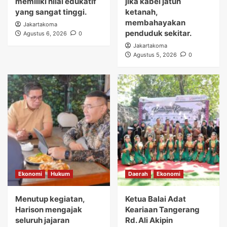
memiliki nilai edukatif
jika kabel jatuh
yang sangat tinggi.
ketanah,
membahayakan
Jakartakoma
penduduk sekitar.
Agustus 6, 2026
0
Jakartakoma
Agustus 5, 2026
0
Ekonomi
Hukum
Daerah
Ekonomi
Menutup kegiatan,
Ketua Balai Adat
Harison mengajak
Keariaan Tangerang
seluruh jajaran
Rd. Ali Akipin