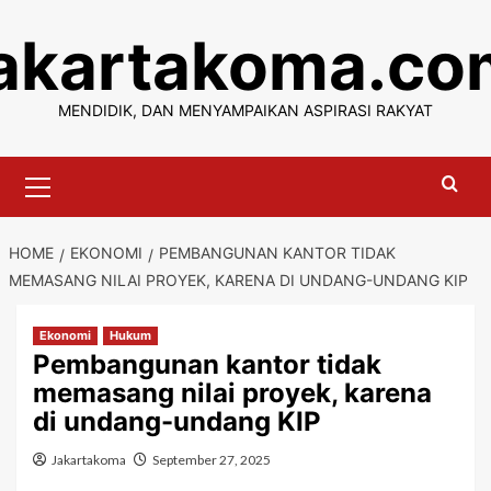
Skip
jakartakoma.co
to
content
MENDIDIK, DAN MENYAMPAIKAN ASPIRASI RAKYAT
Primary
Menu
HOME
EKONOMI
PEMBANGUNAN KANTOR TIDAK
MEMASANG NILAI PROYEK, KARENA DI UNDANG-UNDANG KIP
Ekonomi
Hukum
Pembangunan kantor tidak
memasang nilai proyek, karena
di undang-undang KIP
Jakartakoma
September 27, 2025