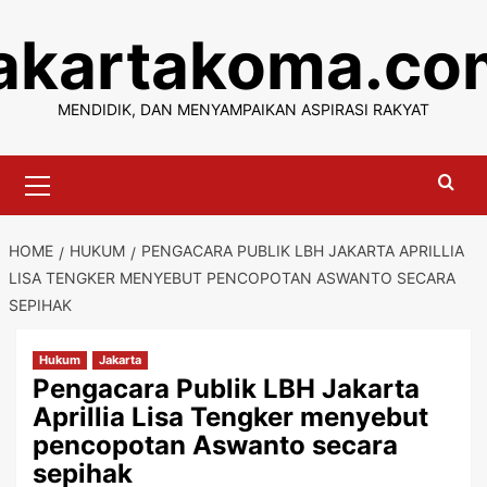
Skip
jakartakoma.co
to
content
MENDIDIK, DAN MENYAMPAIKAN ASPIRASI RAKYAT
Primary
Menu
HOME
HUKUM
PENGACARA PUBLIK LBH JAKARTA APRILLIA
LISA TENGKER MENYEBUT PENCOPOTAN ASWANTO SECARA
SEPIHAK
Hukum
Jakarta
Pengacara Publik LBH Jakarta
Aprillia Lisa Tengker menyebut
pencopotan Aswanto secara
sepihak