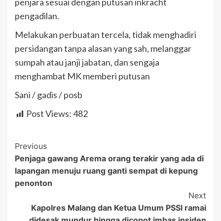
penjara sesuai dengan putusan inkracht
pengadilan.
Melakukan perbuatan tercela, tidak menghadiri
persidangan tanpa alasan yang sah, melanggar
sumpah atau janji jabatan, dan sengaja
menghambat MK memberi putusan
Sani / gadis / posb
Post Views:
482
Post
Previous
Penjaga gawang Arema orang terakir yang ada di
Navigation
lapangan menuju ruang ganti sempat di kepung
penonton
Next
Kapolres Malang dan Ketua Umum PSSI ramai
didesak mundur hingga dicopot imbas insiden