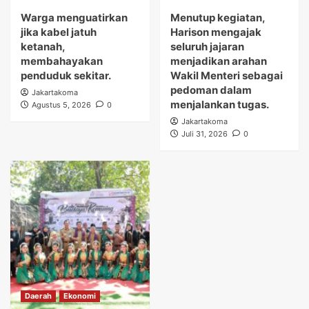
Warga menguatirkan
Menutup kegiatan,
jika kabel jatuh
Harison mengajak
ketanah,
seluruh jajaran
membahayakan
menjadikan arahan
penduduk sekitar.
Wakil Menteri sebagai
pedoman dalam
Jakartakoma
menjalankan tugas.
Agustus 5, 2026
0
Jakartakoma
Juli 31, 2026
0
Daerah
Ekonomi