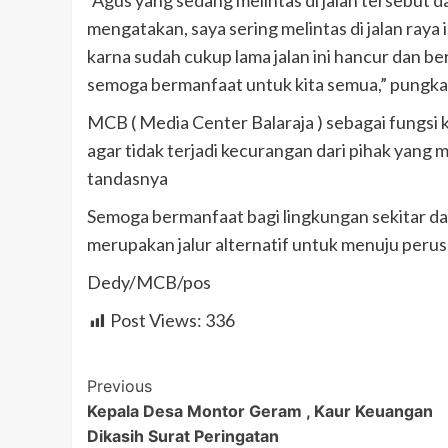
“Agus yang sedang melintas di jalan tersebut 
mengatakan, saya sering melintas di jalan raya i
karna sudah cukup lama jalan ini hancur dan ber
semoga bermanfaat untuk kita semua,” pungk
MCB ( Media Center Balaraja ) sebagai fungsi k
agar tidak terjadi kecurangan dari pihak yang 
tandasnya
Semoga bermanfaat bagi lingkungan sekitar dan
merupakan jalur alternatif untuk menuju perus
Dedy/MCB/pos
Post Views:
336
Post
Previous
Kepala Desa Montor Geram , Kaur Keuangan
Navigation
Dikasih Surat Peringatan