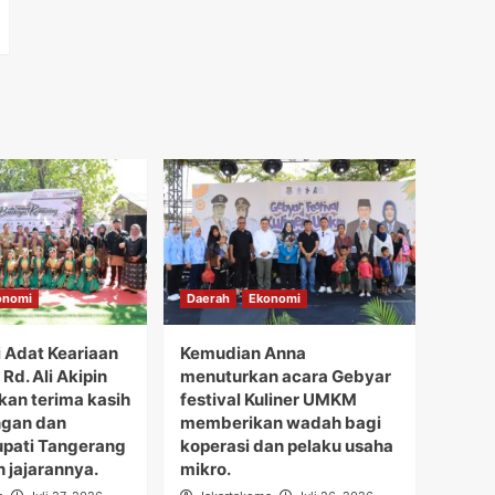
onomi
Daerah
Ekonomi
i Adat Keariaan
Kemudian Anna
Rd. Ali Akipin
menuturkan acara Gebyar
an terima kasih
festival Kuliner UMKM
ngan dan
memberikan wadah bagi
upati Tangerang
koperasi dan pelaku usaha
h jajarannya.
mikro.