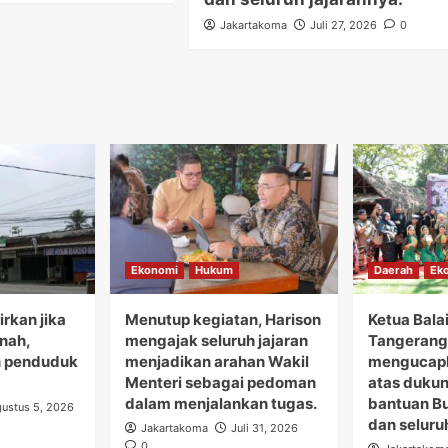
Jakartakoma
Juli 27, 2026
0
Ekonomi
Hukum
Daerah
Ek
rkan jika
Menutup kegiatan, Harison
Ketua Bala
anah,
mengajak seluruh jajaran
Tangerang 
 penduduk
menjadikan arahan Wakil
mengucapk
Menteri sebagai pedoman
atas duku
dalam menjalankan tugas.
bantuan B
ustus 5, 2026
dan seluru
Jakartakoma
Juli 31, 2026
0