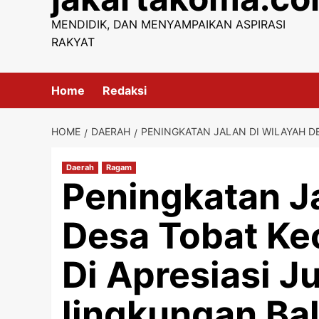
content
MENDIDIK, DAN MENYAMPAIKAN ASPIRASI
RAKYAT
Home
Redaksi
HOME
DAERAH
PENINGKATAN JALAN DI WILAYAH D
Daerah
Ragam
Peningkatan Ja
Desa Tobat Ke
Di Apresiasi J
lingkungan Bal