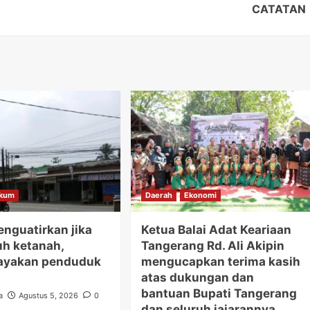
CATATAN
kum
Daerah
Ekonomi
nguatirkan jika
Ketua Balai Adat Keariaan
uh ketanah,
Tangerang Rd. Ali Akipin
yakan penduduk
mengucapkan terima kasih
atas dukungan dan
bantuan Bupati Tangerang
a
Agustus 5, 2026
0
dan seluruh jajarannya.