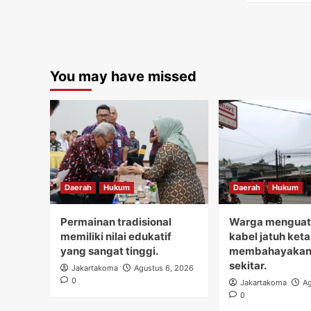
You may have missed
Daerah
Hukum
Daerah
Hukum
Permainan tradisional
Warga menguati
memiliki nilai edukatif
kabel jatuh ket
yang sangat tinggi.
membahayakan
sekitar.
Jakartakoma
Agustus 6, 2026
0
Jakartakoma
Ag
0