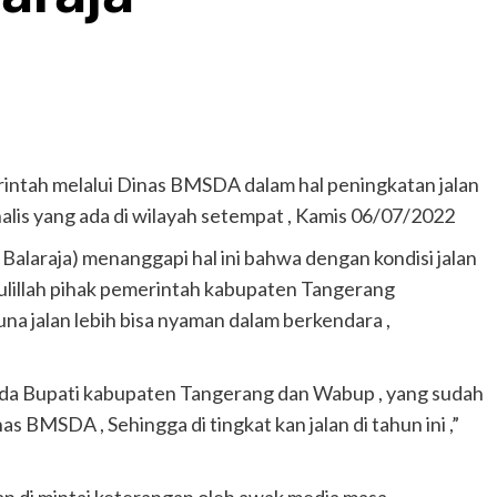
intah melalui Dinas BMSDA dalam hal peningkatan jalan
alis yang ada di wilayah setempat , Kamis 06/07/2022
alaraja) menanggapi hal ini bahwa dengan kondisi jalan
lillah pihak pemerintah kabupaten Tangerang
 jalan lebih bisa nyaman dalam berkendara ,
ada Bupati kabupaten Tangerang dan Wabup , yang sudah
 BMSDA , Sehingga di tingkat kan jalan di tahun ini ,”