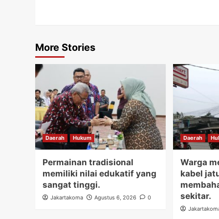
More Stories
Daerah
Hukum
Daerah
Hu
Permainan tradisional
Warga me
memiliki nilai edukatif yang
kabel jat
sangat tinggi.
membaha
sekitar.
Jakartakoma
Agustus 6, 2026
0
Jakartakom