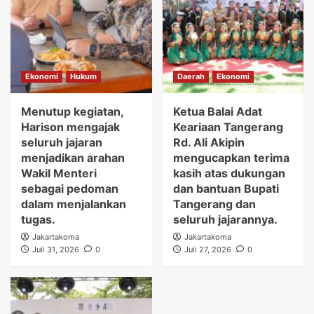
Ekonomi
Hukum
Daerah
Ekonomi
Menutup kegiatan,
Ketua Balai Adat
Harison mengajak
Keariaan Tangerang
seluruh jajaran
Rd. Ali Akipin
menjadikan arahan
mengucapkan terima
Wakil Menteri
kasih atas dukungan
sebagai pedoman
dan bantuan Bupati
dalam menjalankan
Tangerang dan
tugas.
seluruh jajarannya.
Jakartakoma
Jakartakoma
Juli 31, 2026
0
Juli 27, 2026
0