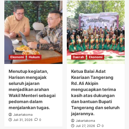
Ekonomi
Hukum
Daerah
Ekonomi
Menutup kegiatan,
Ketua Balai Adat
Harison mengajak
Keariaan Tangerang
seluruh jajaran
Rd. Ali Akipin
menjadikan arahan
mengucapkan terima
Wakil Menteri sebagai
kasih atas dukungan
pedoman dalam
dan bantuan Bupati
menjalankan tugas.
Tangerang dan seluruh
jajarannya.
Jakartakoma
Juli 31, 2026
0
Jakartakoma
Juli 27, 2026
0