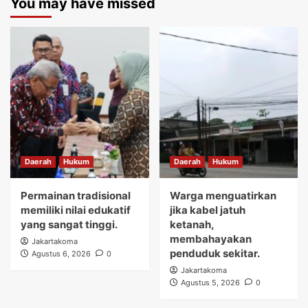
You may have missed
Daerah
Hukum
Daerah
Hukum
Permainan tradisional
Warga menguatirkan
memiliki nilai edukatif
jika kabel jatuh
yang sangat tinggi.
ketanah,
membahayakan
Jakartakoma
penduduk sekitar.
Agustus 6, 2026
0
Jakartakoma
Agustus 5, 2026
0