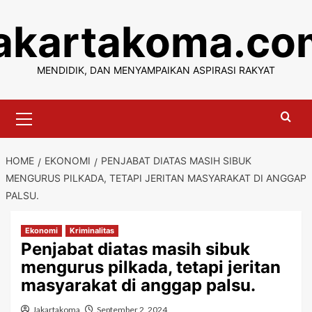
Skip
jakartakoma.co
to
content
MENDIDIK, DAN MENYAMPAIKAN ASPIRASI RAKYAT
Primary
Menu
HOME
EKONOMI
PENJABAT DIATAS MASIH SIBUK
MENGURUS PILKADA, TETAPI JERITAN MASYARAKAT DI ANGGAP
PALSU.
Ekonomi
Kriminalitas
Penjabat diatas masih sibuk
mengurus pilkada, tetapi jeritan
masyarakat di anggap palsu.
Jakartakoma
September 2, 2024