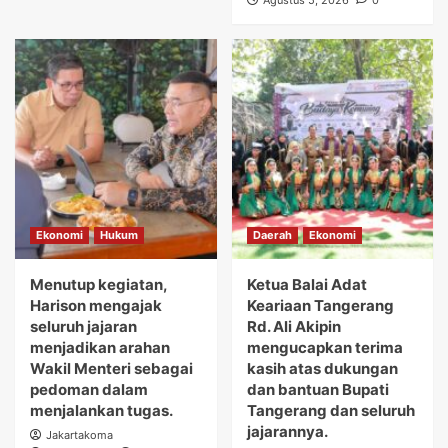
Agustus 5, 2026
0
Ekonomi
Hukum
Daerah
Ekonomi
Menutup kegiatan,
Ketua Balai Adat
Harison mengajak
Keariaan Tangerang
seluruh jajaran
Rd. Ali Akipin
menjadikan arahan
mengucapkan terima
Wakil Menteri sebagai
kasih atas dukungan
pedoman dalam
dan bantuan Bupati
menjalankan tugas.
Tangerang dan seluruh
jajarannya.
Jakartakoma