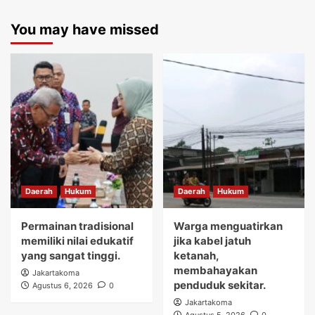
You may have missed
Daerah
Hukum
Daerah
Hukum
Permainan tradisional
Warga menguatirkan
memiliki nilai edukatif
jika kabel jatuh
yang sangat tinggi.
ketanah,
membahayakan
Jakartakoma
penduduk sekitar.
Agustus 6, 2026
0
Jakartakoma