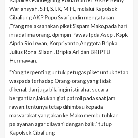
Kapolres Pandeglang Polda Banten AKBP Belny
Warlansyah, S.H, S.I.K, M.H., melalui Kapolsek
Cibaliung AKP Pupu Syaripudin mengatakan
,”Yang melaksanakan piket Sispam Mako,pada hari
ini ada lima orang, dpimpin Pawas Ipda Asep , Kspk
Aipda Rio Irwan, Korpriyanto,Anggota Bripka
Julius Ronal Silaen , Bripka Ari dan BRIPTU
Hermawan.
“Yang terpenting untuk petugas piket untuk tetap
waspada terhadap Orang-orang yang tidak
dikenal, dan juga bila ingin istirahat secara
bergantian,lakukan giat patroli pada saat jam
rawan,tentunya tetap dihimbau kepada
masyarakat yang akan ke Mako membutuhkan
pelayanan agar dilayani dengan baik,” tutup
Kapolsek Cibaliung