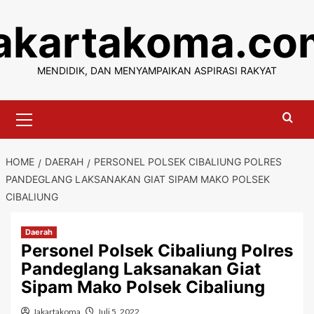
Skip
jakartakoma.co
to
content
MENDIDIK, DAN MENYAMPAIKAN ASPIRASI RAKYAT
Primary
Menu
HOME
DAERAH
PERSONEL POLSEK CIBALIUNG POLRES
PANDEGLANG LAKSANAKAN GIAT SIPAM MAKO POLSEK
CIBALIUNG
Daerah
Personel Polsek Cibaliung Polres
Pandeglang Laksanakan Giat
Sipam Mako Polsek Cibaliung
Jakartakoma
Juli 5, 2022