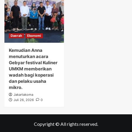
Daerah
Ekonomi
Kemudian Anna
menuturkan acara
Gebyar festival Kuliner
UMKM memberikan
wadah bagi koperasi
dan pelaku usaha
mikro.
Jakartakoma
Juli 26, 2026
0
Copyright © All rights reserved.