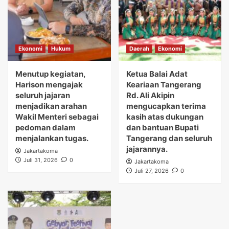
Ekonomi
Hukum
Daerah
Ekonomi
Menutup kegiatan,
Ketua Balai Adat
Harison mengajak
Keariaan Tangerang
seluruh jajaran
Rd. Ali Akipin
menjadikan arahan
mengucapkan terima
Wakil Menteri sebagai
kasih atas dukungan
pedoman dalam
dan bantuan Bupati
menjalankan tugas.
Tangerang dan seluruh
jajarannya.
Jakartakoma
Juli 31, 2026
0
Jakartakoma
Juli 27, 2026
0