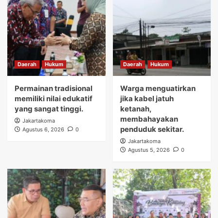
Daerah
Hukum
Daerah
Hukum
Permainan tradisional
Warga menguatirkan
memiliki nilai edukatif
jika kabel jatuh
yang sangat tinggi.
ketanah,
membahayakan
Jakartakoma
penduduk sekitar.
Agustus 6, 2026
0
Jakartakoma
Agustus 5, 2026
0