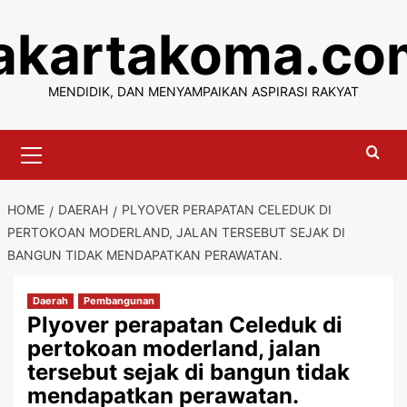
Skip
jakartakoma.co
to
content
MENDIDIK, DAN MENYAMPAIKAN ASPIRASI RAKYAT
Primary
Menu
HOME
DAERAH
PLYOVER PERAPATAN CELEDUK DI
PERTOKOAN MODERLAND, JALAN TERSEBUT SEJAK DI
BANGUN TIDAK MENDAPATKAN PERAWATAN.
Daerah
Pembangunan
Plyover perapatan Celeduk di
pertokoan moderland, jalan
tersebut sejak di bangun tidak
mendapatkan perawatan.