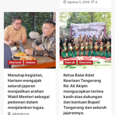
Agustus 5, 2026
0
Ekonomi
Hukum
Daerah
Ekonomi
Menutup kegiatan,
Ketua Balai Adat
Harison mengajak
Keariaan Tangerang
seluruh jajaran
Rd. Ali Akipin
menjadikan arahan
mengucapkan terima
Wakil Menteri sebagai
kasih atas dukungan
pedoman dalam
dan bantuan Bupati
menjalankan tugas.
Tangerang dan seluruh
jajarannya.
Jakartakoma