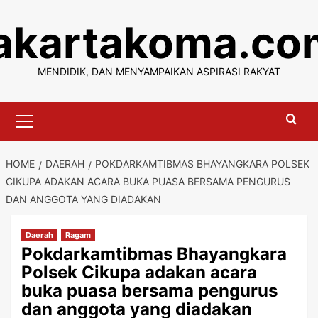
Skip
jakartakoma.co
to
content
MENDIDIK, DAN MENYAMPAIKAN ASPIRASI RAKYAT
Primary
Menu
HOME
DAERAH
POKDARKAMTIBMAS BHAYANGKARA POLSEK
CIKUPA ADAKAN ACARA BUKA PUASA BERSAMA PENGURUS
DAN ANGGOTA YANG DIADAKAN
Daerah
Ragam
Pokdarkamtibmas Bhayangkara
Polsek Cikupa adakan acara
buka puasa bersama pengurus
dan anggota yang diadakan