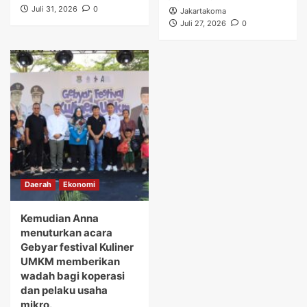
Juli 31, 2026
0
Jakartakoma
Juli 27, 2026
0
Daerah
Ekonomi
Kemudian Anna
menuturkan acara
Gebyar festival Kuliner
UMKM memberikan
wadah bagi koperasi
dan pelaku usaha
mikro.