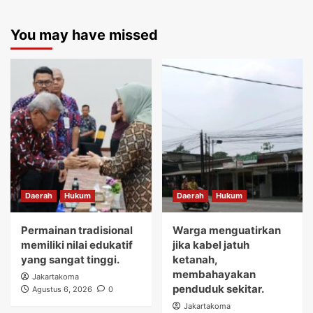
You may have missed
Daerah
Hukum
Daerah
Hukum
Permainan tradisional
Warga menguatirkan
memiliki nilai edukatif
jika kabel jatuh
yang sangat tinggi.
ketanah,
membahayakan
Jakartakoma
penduduk sekitar.
Agustus 6, 2026
0
Jakartakoma