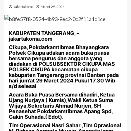
Jakartakoma
Maret 29, 2024
KABUPATEN TANGERANG, –
jakartakoma.com
Cikupa, Pokdarkamtibmas Bhayangkara
Polsek Cikupa adakan acara buka puasa
bersama pengurus dan anggota yang
diadakan di POLSUBSEKTOR CIKUPA MAS
POLSEK CIKUPA kecamatan cikupa
kabupaten Tangerang provinsi Banten pada
hari jum’at 29 Maret 2024 Pukul 17.30 Wib
s/d selesai
Acara Buka Puasa Bersama dihadiri, Ketua
Ujang Nurjaya ( Kumis),Wakil Ketua Suma
Wijaya,Sekretaris Ahmad Nurjen, SH
Penasehat Pokdarkamtibmas Apang Spd,
Gakin Suhada.( Edot).
Tim Operasional Nasri Sahar ,Tim Oprasional
M. Ridwan Anggota Mursip, Anggota Iwan