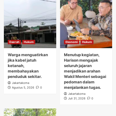
Daerah
Hukum
Ekonomi
Hukum
Warga menguatirkan
Menutup kegiatan,
jika kabel jatuh
Harison mengajak
ketanah,
seluruh jajaran
membahayakan
menjadikan arahan
penduduk sekitar.
Wakil Menteri sebagai
pedoman dalam
Jakartakoma
menjalankan tugas.
Agustus 5, 2026
0
Jakartakoma
Juli 31, 2026
0