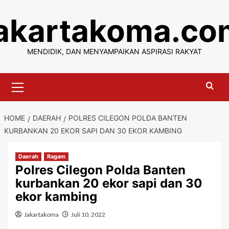
Skip
jakartakoma.co
to
content
MENDIDIK, DAN MENYAMPAIKAN ASPIRASI RAKYAT
Primary
Menu
HOME
DAERAH
POLRES CILEGON POLDA BANTEN
KURBANKAN 20 EKOR SAPI DAN 30 EKOR KAMBING
Daerah
Ragam
Polres Cilegon Polda Banten
kurbankan 20 ekor sapi dan 30
ekor kambing
Jakartakoma
Juli 10, 2022