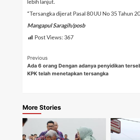
lebih lanjut.
“Tersangka dijerat Pasal 80 UU No 35 Tahun 
Mangapul Saragih/posb
Post Views:
367
Post
Previous
Ada 6 orang Dengan adanya penyidikan terseb
Navigation
KPK telah menetapkan tersangka
More Stories