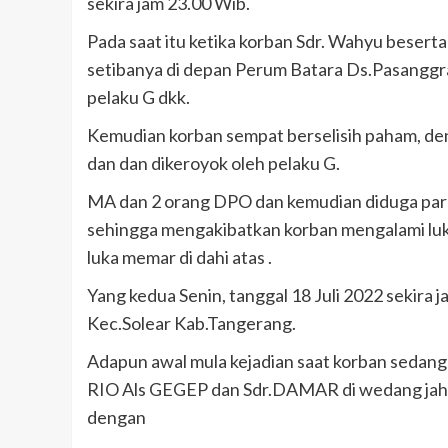
sekira jam 23.00 Wib.
Pada saat itu ketika korban Sdr. Wahyu bese
setibanya di depan Perum Batara Ds.Pasangg
pelaku G dkk.
Kemudian korban sempat berselisih paham, deng
dan dan dikeroyok oleh pelaku G.
MA dan 2 orang DPO dan kemudian diduga par
sehingga mengakibatkan korban mengalami luka
luka memar di dahi atas .
Yang kedua Senin, tanggal 18 Juli 2022 sekira
Kec.Solear Kab.Tangerang.
Adapun awal mula kejadian saat korban sedan
RIO Als GEGEP dan Sdr.DAMAR di wedang jahe
dengan