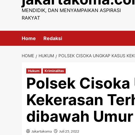
content
MENDIDIK, DAN MENYAMPAIKAN ASPIRASI
RAKYAT
Home
Redaksi
HOME
HUKUM
POLSEK CISOKA UNGKAP KASUS KE
Hukum
Kriminalitas
Polsek Cisoka
Kekerasan Ter
dibawah Umur
Jakartakoma
Juli 25, 2022