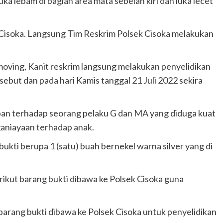
uka lebam di bagian area mata sebelah kiri dan luka lecet
 Cisoka. Langsung Tim Reskrim Polsek Cisoka melakukan
moving, Kanit reskrim langsung melakukan penyelidikan
sebut dan pada hari Kamis tanggal 21 Juli 2022 sekira
n terhadap seorang pelaku G dan MA yang diduga kuat
ganiayaan terhadap anak.
bukti berupa 1 (satu) buah bernekel warna silver yang di
rikut barang bukti dibawa ke Polsek Cisoka guna
arang bukti dibawa ke Polsek Cisoka untuk penyelidikan