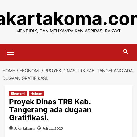
Skip
jakartakoma.co
to
content
MENDIDIK, DAN MENYAMPAIKAN ASPIRASI RAKYAT
Primary
Menu
HOME
EKONOMI
PROYEK DINAS TRB KAB. TANGERANG ADA
DUGAAN GRATIFIKASI.
Ekonomi
Hukum
Proyek Dinas TRB Kab.
Tangerang ada dugaan
Gratifikasi.
Jakartakoma
Juli 11, 2025