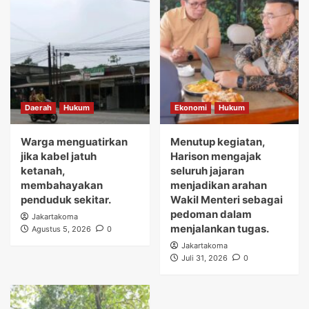
Daerah
Hukum
Ekonomi
Hukum
Warga menguatirkan
Menutup kegiatan,
jika kabel jatuh
Harison mengajak
ketanah,
seluruh jajaran
membahayakan
menjadikan arahan
penduduk sekitar.
Wakil Menteri sebagai
pedoman dalam
Jakartakoma
menjalankan tugas.
Agustus 5, 2026
0
Jakartakoma
Juli 31, 2026
0