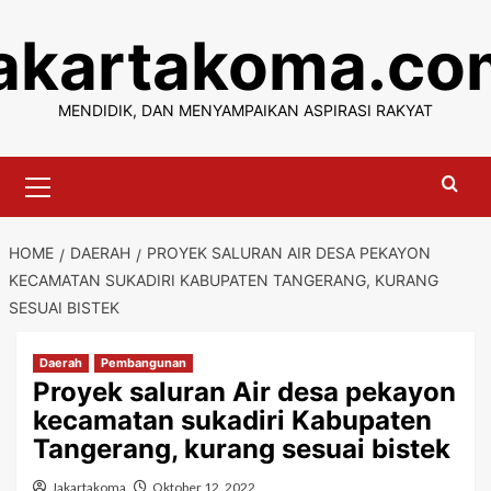
Skip
jakartakoma.co
to
content
MENDIDIK, DAN MENYAMPAIKAN ASPIRASI RAKYAT
Primary
Menu
HOME
DAERAH
PROYEK SALURAN AIR DESA PEKAYON
KECAMATAN SUKADIRI KABUPATEN TANGERANG, KURANG
SESUAI BISTEK
Daerah
Pembangunan
Proyek saluran Air desa pekayon
kecamatan sukadiri Kabupaten
Tangerang, kurang sesuai bistek
Jakartakoma
Oktober 12, 2022