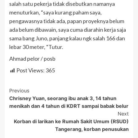
salah satu pekerja tidak disebutkan namanya
menuturkan, “saya kurang paham saya,
pengawasnya tidak ada, papan proyeknya belum
ada belum dibawain, saya cuma diarahin kerja saja
sama bang Juno, panjang kalau ngk salah 166 dan
lebar 30 meter, “Tutur.
Ahmad pelor / posb
Post Views:
365
Post
Previous
Chrisney Yuan, seorang ibu anak 3, 14 tahun
Navigation
menikah dan 4 tahun di KDRT sampai babak belur
Next
Korban di larikan ke Rumah Sakit Umum (RSUD)
Tangerang, korban penusukan