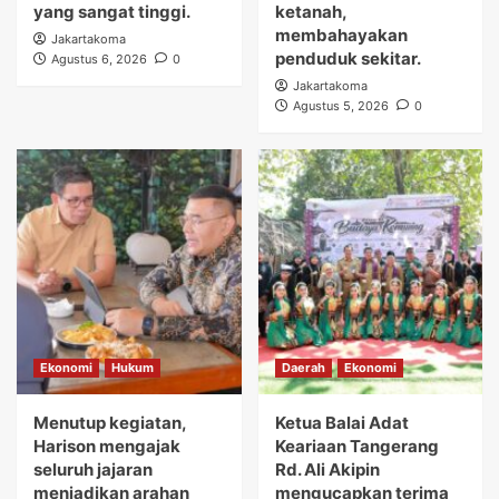
yang sangat tinggi.
ketanah,
membahayakan
Jakartakoma
penduduk sekitar.
Agustus 6, 2026
0
Jakartakoma
Agustus 5, 2026
0
Ekonomi
Hukum
Daerah
Ekonomi
Menutup kegiatan,
Ketua Balai Adat
Harison mengajak
Keariaan Tangerang
seluruh jajaran
Rd. Ali Akipin
menjadikan arahan
mengucapkan terima