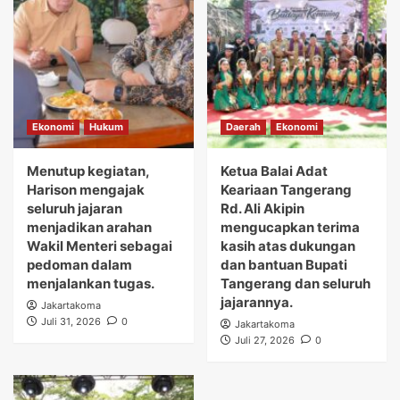
Ekonomi
Hukum
Daerah
Ekonomi
Menutup kegiatan,
Ketua Balai Adat
Harison mengajak
Keariaan Tangerang
seluruh jajaran
Rd. Ali Akipin
menjadikan arahan
mengucapkan terima
Wakil Menteri sebagai
kasih atas dukungan
pedoman dalam
dan bantuan Bupati
menjalankan tugas.
Tangerang dan seluruh
jajarannya.
Jakartakoma
Juli 31, 2026
0
Jakartakoma
Juli 27, 2026
0