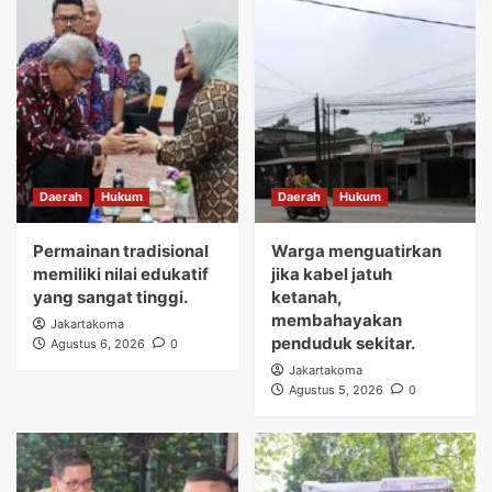
Daerah
Hukum
Daerah
Hukum
Permainan tradisional
Warga menguatirkan
memiliki nilai edukatif
jika kabel jatuh
yang sangat tinggi.
ketanah,
membahayakan
Jakartakoma
penduduk sekitar.
Agustus 6, 2026
0
Jakartakoma
Agustus 5, 2026
0