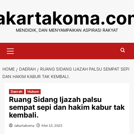
Skip
jakartakoma.co
to
content
MENDIDIK, DAN MENYAMPAIKAN ASPIRASI RAKYAT
Primary
Menu
HOME
DAERAH
RUANG SIDANG IJAZAH PALSU SEMPAT SEPI
DAN HAKIM KABUR TAK KEMBALI.
Daerah
Hukum
Ruang Sidang Ijazah palsu
sempat sepi dan hakim kabur tak
kembali.
Jakartakoma
Mei 13, 2025