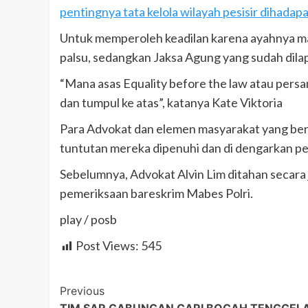
pentingnya tata kelola wilayah pesisir dihadapa
Untuk memperoleh keadilan karena ayahnya ma
palsu, sedangkan Jaksa Agung yang sudah dila
“Mana asas Equality before the law atau per
dan tumpul ke atas”, katanya Kate Viktoria
Para Advokat dan elemen masyarakat yang beru
tuntutan mereka dipenuhi dan di dengarkan p
Sebelumnya, Advokat Alvin Lim ditahan secara 
pemeriksaan bareskrim Mabes Polri.
play / posb
Post Views:
545
Post
Previous