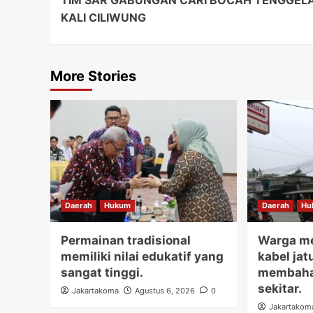
TIM SAR GABUNGAN CARI BOCAH TENGGELA
Navigation
KALI CILIWUNG
More Stories
Daerah
Hukum
Daerah
Hu
Permainan tradisional
Warga me
memiliki nilai edukatif yang
kabel jat
sangat tinggi.
membaha
sekitar.
Jakartakoma
Agustus 6, 2026
0
Jakartakom