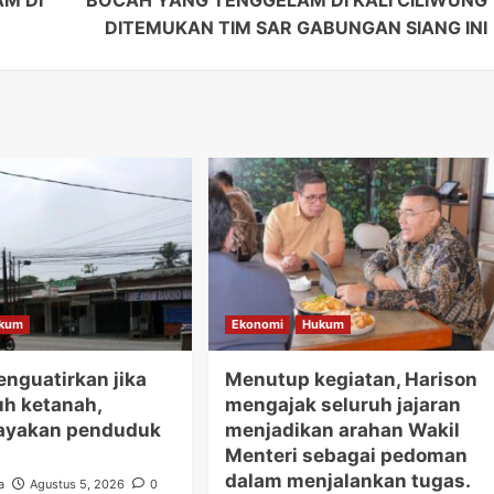
M DI
BOCAH YANG TENGGELAM DI KALI CILIWUNG
DITEMUKAN TIM SAR GABUNGAN SIANG INI
kum
Ekonomi
Hukum
nguatirkan jika
Menutup kegiatan, Harison
uh ketanah,
mengajak seluruh jajaran
yakan penduduk
menjadikan arahan Wakil
Menteri sebagai pedoman
dalam menjalankan tugas.
a
Agustus 5, 2026
0