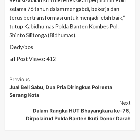
#PolisiAdalahKita merefleksikan perjalanan Polri
selama 76 tahun dalam mengabdi, bekerja dan
terus bertransformasi untuk menjadi lebih baik,”
tutup Kabidhumas Polda Banten Kombes Pol.
Shinto Silitonga (Bidhumas).
Dedy/pos
Post Views:
412
Post
Previous
Jual Beli Sabu, Dua Pria Diringkus Polresta
Navigation
Serang Kota
Next
Dalam Rangka HUT Bhayangkara ke-76,
Dirpolairud Polda Banten Ikuti Donor Darah