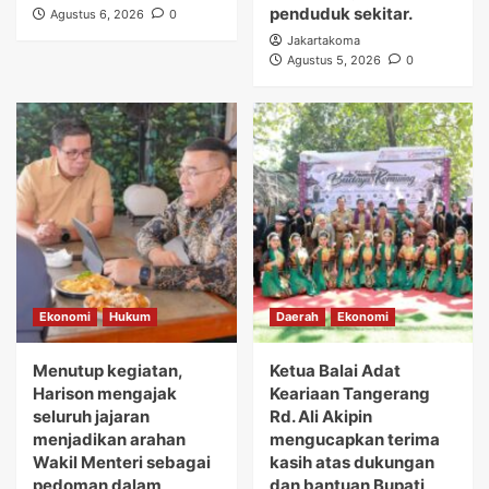
penduduk sekitar.
Agustus 6, 2026
0
Jakartakoma
Agustus 5, 2026
0
Ekonomi
Hukum
Daerah
Ekonomi
Menutup kegiatan,
Ketua Balai Adat
Harison mengajak
Keariaan Tangerang
seluruh jajaran
Rd. Ali Akipin
menjadikan arahan
mengucapkan terima
Wakil Menteri sebagai
kasih atas dukungan
pedoman dalam
dan bantuan Bupati