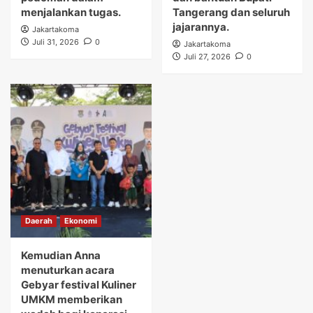
menjalankan tugas.
Tangerang dan seluruh
jajarannya.
Jakartakoma
Juli 31, 2026
0
Jakartakoma
Juli 27, 2026
0
Daerah
Ekonomi
Kemudian Anna
menuturkan acara
Gebyar festival Kuliner
UMKM memberikan