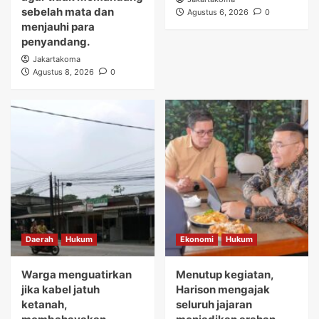
sebelah mata dan
Agustus 6, 2026
0
menjauhi para
penyandang.
Jakartakoma
Agustus 8, 2026
0
Daerah
Hukum
Ekonomi
Hukum
Warga menguatirkan
Menutup kegiatan,
jika kabel jatuh
Harison mengajak
ketanah,
seluruh jajaran