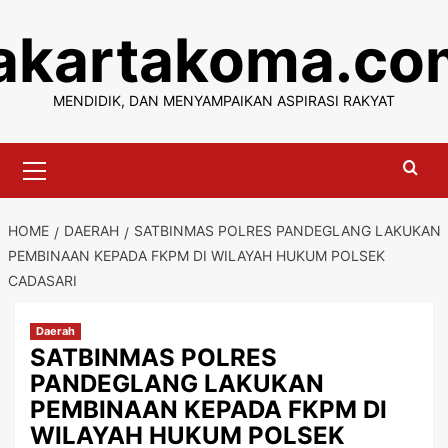
Skip
jakartakoma.co
to
content
MENDIDIK, DAN MENYAMPAIKAN ASPIRASI RAKYAT
Primary
Menu
HOME
DAERAH
SATBINMAS POLRES PANDEGLANG LAKUKAN
PEMBINAAN KEPADA FKPM DI WILAYAH HUKUM POLSEK
CADASARI
Daerah
SATBINMAS POLRES
PANDEGLANG LAKUKAN
PEMBINAAN KEPADA FKPM DI
WILAYAH HUKUM POLSEK