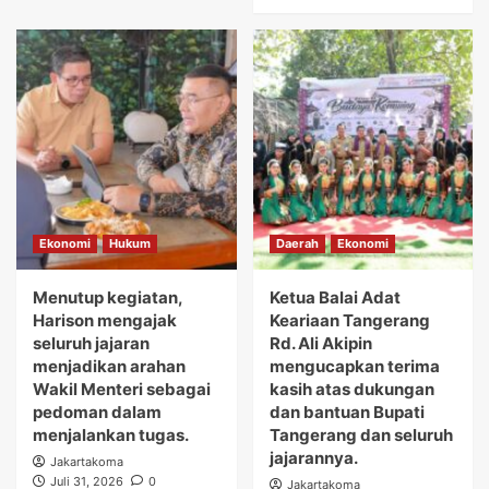
Ekonomi
Hukum
Daerah
Ekonomi
Menutup kegiatan,
Ketua Balai Adat
Harison mengajak
Keariaan Tangerang
seluruh jajaran
Rd. Ali Akipin
menjadikan arahan
mengucapkan terima
Wakil Menteri sebagai
kasih atas dukungan
pedoman dalam
dan bantuan Bupati
menjalankan tugas.
Tangerang dan seluruh
jajarannya.
Jakartakoma
Juli 31, 2026
0
Jakartakoma