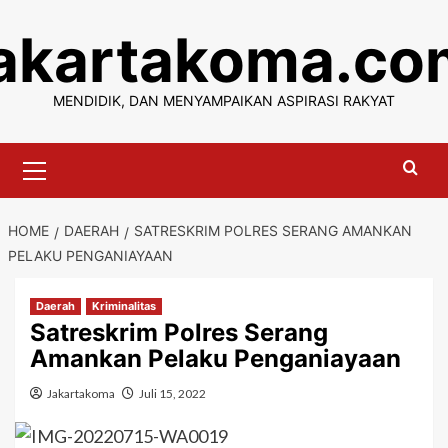
Skip
jakartakoma.co
to
content
MENDIDIK, DAN MENYAMPAIKAN ASPIRASI RAKYAT
Primary
Menu
HOME
DAERAH
SATRESKRIM POLRES SERANG AMANKAN
PELAKU PENGANIAYAAN
Daerah
Kriminalitas
Satreskrim Polres Serang
Amankan Pelaku Penganiayaan
Jakartakoma
Juli 15, 2022