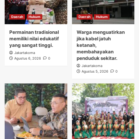
Daerah
Hukum
Daerah
Hukum
Permainan tradisional
Warga menguatirkan
memiliki nilai edukatif
jika kabel jatuh
yang sangat tinggi.
ketanah,
membahayakan
Jakartakoma
penduduk sekitar.
Agustus 6, 2026
0
Jakartakoma
Agustus 5, 2026
0