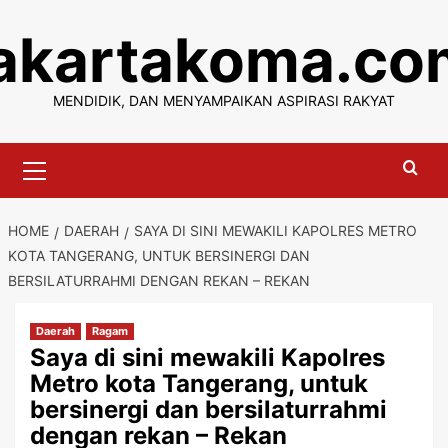
Skip
jakartakoma.co
to
content
MENDIDIK, DAN MENYAMPAIKAN ASPIRASI RAKYAT
Primary
Menu
HOME
DAERAH
SAYA DI SINI MEWAKILI KAPOLRES METRO
KOTA TANGERANG, UNTUK BERSINERGI DAN
BERSILATURRAHMI DENGAN REKAN – REKAN
Daerah
Ragam
Saya di sini mewakili Kapolres
Metro kota Tangerang, untuk
bersinergi dan bersilaturrahmi
dengan rekan – Rekan