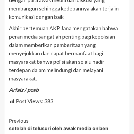
dengan para awak media dan diskusi yang
membangun sehingga kedepannya akan terjalin
komunikasi dengan baik
Akhir pertemuan AKP Jana mengatakan bahwa
peran media sangatlah penting bagi kepolisian
dalam memberikan pemberitaan yang
menyejukkan dan dapat bermanfaat bagi
masyarakat bahwa polisi akan selalu hadir
terdepan dalam melindungi dan melayani
masyarakat.
Arfaiz / posb
Post Views:
383
Post
Previous
setelah di telusuri oleh awak media onlaen
Navigation