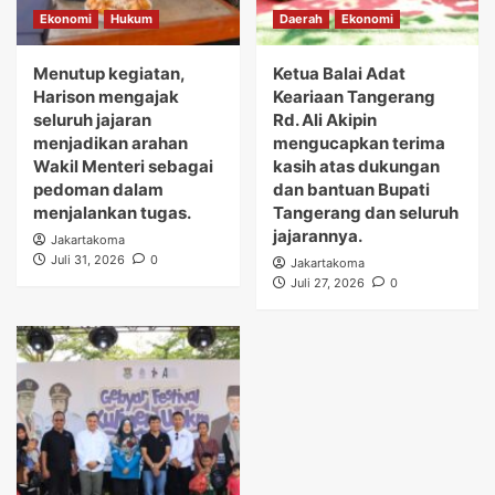
Ekonomi
Hukum
Daerah
Ekonomi
Menutup kegiatan,
Ketua Balai Adat
Harison mengajak
Keariaan Tangerang
seluruh jajaran
Rd. Ali Akipin
menjadikan arahan
mengucapkan terima
Wakil Menteri sebagai
kasih atas dukungan
pedoman dalam
dan bantuan Bupati
menjalankan tugas.
Tangerang dan seluruh
jajarannya.
Jakartakoma
Juli 31, 2026
0
Jakartakoma
Juli 27, 2026
0