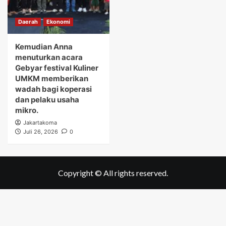
Daerah
Ekonomi
Kemudian Anna
menuturkan acara
Gebyar festival Kuliner
UMKM memberikan
wadah bagi koperasi
dan pelaku usaha
mikro.
Jakartakoma
Juli 26, 2026
0
Copyright © All rights reserved.