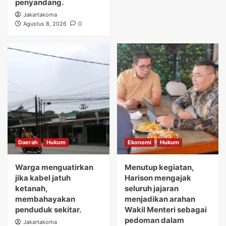
penyandang.
Jakartakoma
Agustus 8, 2026
0
Daerah
Hukum
Ekonomi
Hukum
Warga menguatirkan
Menutup kegiatan,
jika kabel jatuh
Harison mengajak
ketanah,
seluruh jajaran
membahayakan
menjadikan arahan
penduduk sekitar.
Wakil Menteri sebagai
pedoman dalam
Jakartakoma