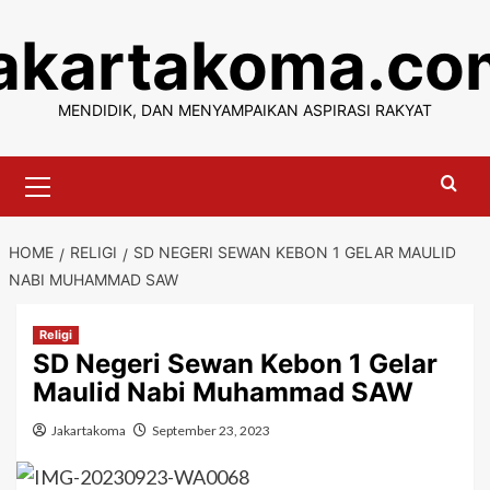
Skip
jakartakoma.co
to
content
MENDIDIK, DAN MENYAMPAIKAN ASPIRASI RAKYAT
Primary
Menu
HOME
RELIGI
SD NEGERI SEWAN KEBON 1 GELAR MAULID
NABI MUHAMMAD SAW
Religi
SD Negeri Sewan Kebon 1 Gelar
Maulid Nabi Muhammad SAW
Jakartakoma
September 23, 2023