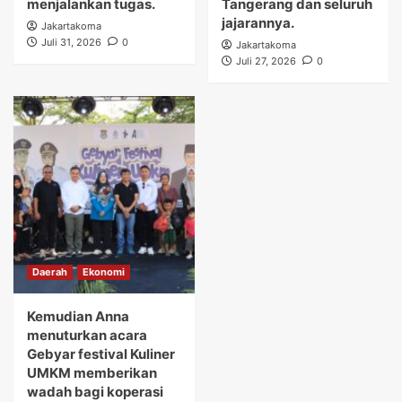
menjalankan tugas.
Tangerang dan seluruh
jajarannya.
Jakartakoma
Juli 31, 2026
0
Jakartakoma
Juli 27, 2026
0
Daerah
Ekonomi
Kemudian Anna
menuturkan acara
Gebyar festival Kuliner
UMKM memberikan
wadah bagi koperasi