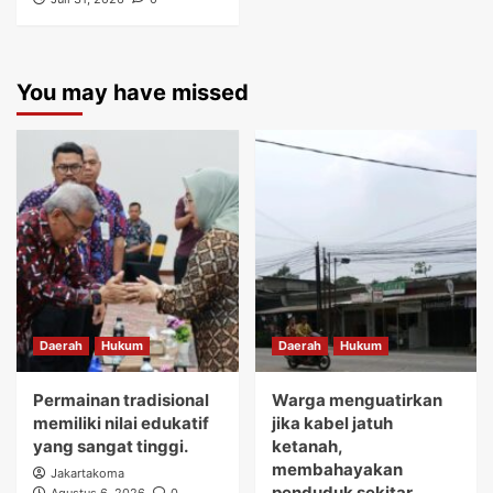
You may have missed
Daerah
Hukum
Daerah
Hukum
Permainan tradisional
Warga menguatirkan
memiliki nilai edukatif
jika kabel jatuh
yang sangat tinggi.
ketanah,
membahayakan
Jakartakoma
penduduk sekitar.