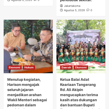
Agustus 6, 2026
0
Jakartakoma
Agustus 5, 2026
0
Ekonomi
Hukum
Daerah
Ekonomi
Menutup kegiatan,
Ketua Balai Adat
Harison mengajak
Keariaan Tangerang
seluruh jajaran
Rd. Ali Akipin
menjadikan arahan
mengucapkan terima
Wakil Menteri sebagai
kasih atas dukungan
pedoman dalam
dan bantuan Bupati