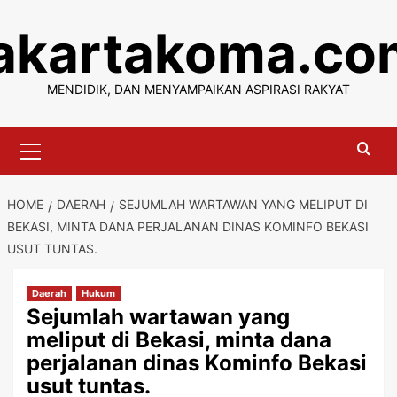
Skip
jakartakoma.co
to
content
MENDIDIK, DAN MENYAMPAIKAN ASPIRASI RAKYAT
Primary
Menu
HOME
DAERAH
SEJUMLAH WARTAWAN YANG MELIPUT DI
BEKASI, MINTA DANA PERJALANAN DINAS KOMINFO BEKASI
USUT TUNTAS.
Daerah
Hukum
Sejumlah wartawan yang
meliput di Bekasi, minta dana
perjalanan dinas Kominfo Bekasi
usut tuntas.