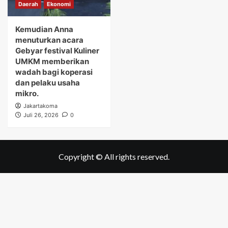
Daerah
Ekonomi
Kemudian Anna
menuturkan acara
Gebyar festival Kuliner
UMKM memberikan
wadah bagi koperasi
dan pelaku usaha
mikro.
Jakartakoma
Juli 26, 2026
0
Copyright © All rights reserved.