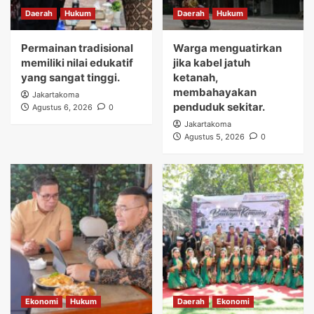
Daerah
Hukum
Daerah
Hukum
Permainan tradisional
Warga menguatirkan
memiliki nilai edukatif
jika kabel jatuh
yang sangat tinggi.
ketanah,
membahayakan
Jakartakoma
penduduk sekitar.
Agustus 6, 2026
0
Jakartakoma
Agustus 5, 2026
0
Ekonomi
Hukum
Daerah
Ekonomi