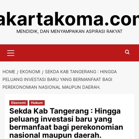
Skip
jakartakoma.co
to
content
MENDIDIK, DAN MENYAMPAIKAN ASPIRASI RAKYAT
Primary
Menu
HOME
EKONOMI
SEKDA KAB TANGERANG : HINGGA
PELUANG INVESTASI BARU YANG BERMANFAAT BAGI
PEREKONOMIAN NASIONAL MAUPUN DAERAH.
Ekonomi
Hukum
Sekda Kab Tangerang : Hingga
peluang investasi baru yang
bermanfaat bagi perekonomian
nasional maupun daerah.