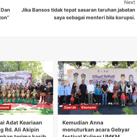
Next
 Dan
Jika Bansos tidak tepat sasaran taruhan jabatan
ton”
saya sebagai menteri bila korupsi.
onomi
Daerah
Ekonomi
ai Adat Keariaan
Kemudian Anna
 Rd. Ali Akipin
menuturkan acara Gebyar
kan terima kasih
festival Kuliner UMKM