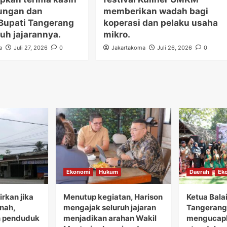
ungan dan
memberikan wadah bagi
Bupati Tangerang
koperasi dan pelaku usaha
uh jajarannya.
mikro.
a
Juli 27, 2026
0
Jakartakoma
Juli 26, 2026
0
Ekonomi
Hukum
Daerah
Ek
rkan jika
Menutup kegiatan, Harison
Ketua Bala
anah,
mengajak seluruh jajaran
Tangerang 
 penduduk
menjadikan arahan Wakil
mengucapk