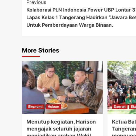
Post
Previous
Kolaborasi PLN Indonesia Power UBP Lontar 3
Navigation
Lapas Kelas 1 Tangerang Hadirkan “Jawara Be
Untuk Pemberdayaan Warga Binaan.
More Stories
Ekonomi
Hukum
Daerah
Ek
Menutup kegiatan, Harison
Ketua Bal
mengajak seluruh jajaran
Tangerang
menjadikan arahan Wakil
mengucap