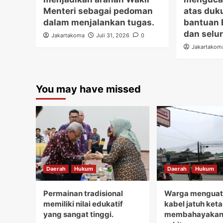
Menteri sebagai pedoman
atas duk
dalam menjalankan tugas.
bantuan 
dan selur
Jakartakoma
Juli 31, 2026
0
Jakartakom
You may have missed
Daerah
Hukum
Daerah
Hukum
Permainan tradisional
Warga menguati
memiliki nilai edukatif
kabel jatuh ket
yang sangat tinggi.
membahayakan