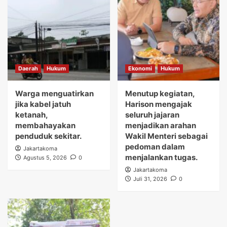
Daerah
Hukum
Ekonomi
Hukum
Warga menguatirkan
Menutup kegiatan,
jika kabel jatuh
Harison mengajak
ketanah,
seluruh jajaran
membahayakan
menjadikan arahan
penduduk sekitar.
Wakil Menteri sebagai
pedoman dalam
Jakartakoma
menjalankan tugas.
Agustus 5, 2026
0
Jakartakoma
Juli 31, 2026
0