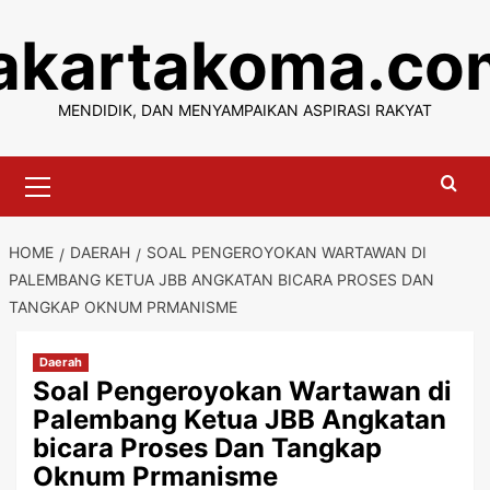
Skip
jakartakoma.co
to
content
MENDIDIK, DAN MENYAMPAIKAN ASPIRASI RAKYAT
Primary
Menu
HOME
DAERAH
SOAL PENGEROYOKAN WARTAWAN DI
PALEMBANG KETUA JBB ANGKATAN BICARA PROSES DAN
TANGKAP OKNUM PRMANISME
Daerah
Soal Pengeroyokan Wartawan di
Palembang Ketua JBB Angkatan
bicara Proses Dan Tangkap
Oknum Prmanisme