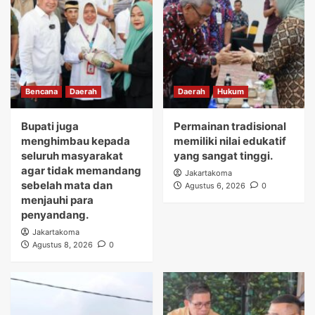
Bencana
Daerah
Daerah
Hukum
Bupati juga
Permainan tradisional
menghimbau kepada
memiliki nilai edukatif
seluruh masyarakat
yang sangat tinggi.
agar tidak memandang
Jakartakoma
sebelah mata dan
Agustus 6, 2026
0
menjauhi para
penyandang.
Jakartakoma
Agustus 8, 2026
0