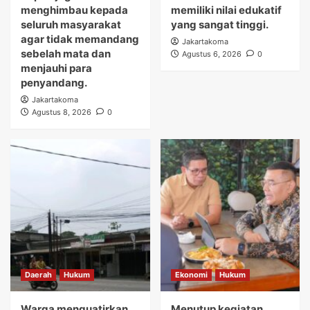
menghimbau kepada
memiliki nilai edukatif
seluruh masyarakat
yang sangat tinggi.
agar tidak memandang
Jakartakoma
sebelah mata dan
Agustus 6, 2026
0
menjauhi para
penyandang.
Jakartakoma
Agustus 8, 2026
0
Daerah
Hukum
Ekonomi
Hukum
Warga menguatirkan
Menutup kegiatan,