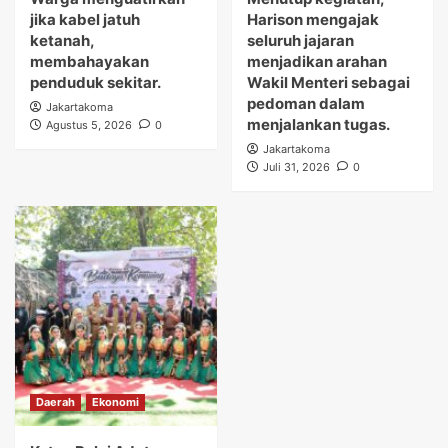
jika kabel jatuh
Harison mengajak
ketanah,
seluruh jajaran
membahayakan
menjadikan arahan
penduduk sekitar.
Wakil Menteri sebagai
pedoman dalam
Jakartakoma
menjalankan tugas.
Agustus 5, 2026
0
Jakartakoma
Juli 31, 2026
0
Daerah
Ekonomi