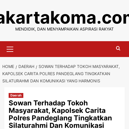
Skip
jakartakoma.co
to
content
MENDIDIK, DAN MENYAMPAIKAN ASPIRASI RAKYAT
Primary
Menu
HOME
DAERAH
SOWAN TERHADAP TOKOH MASYARAKAT,
KAPOLSEK CARITA POLRES PANDEGLANG TINGKATKAN
SILATURAHMI DAN KOMUNIKASI YANG HARMONIS
Daerah
Sowan Terhadap Tokoh
Masyarakat, Kapolsek Carita
Polres Pandeglang Tingkatkan
Silaturahmi Dan Komunikasi