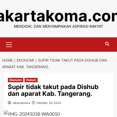
Skip
jakartakoma.co
to
content
MENDIDIK, DAN MENYAMPAIKAN ASPIRASI RAKYAT
Primary
Menu
HOME
EKONOMI
SUPIR TIDAK TAKUT PADA DISHUB DAN
APARAT KAB. TANGERANG.
Ekonomi
Hukum
Supir tidak takut pada Dishub
dan aparat Kab. Tangerang.
Jakartakoma
Oktober 18, 2024