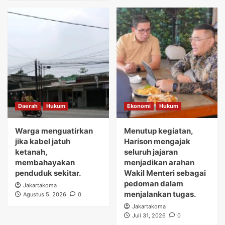
Daerah
Hukum
Ekonomi
Hukum
Warga menguatirkan
Menutup kegiatan,
jika kabel jatuh
Harison mengajak
ketanah,
seluruh jajaran
membahayakan
menjadikan arahan
penduduk sekitar.
Wakil Menteri sebagai
pedoman dalam
Jakartakoma
menjalankan tugas.
Agustus 5, 2026
0
Jakartakoma
Juli 31, 2026
0