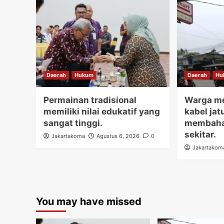
Daerah
Hukum
Daerah
Hu
Permainan tradisional
Warga me
memiliki nilai edukatif yang
kabel jat
sangat tinggi.
membaha
sekitar.
Jakartakoma
Agustus 6, 2026
0
Jakartakom
You may have missed