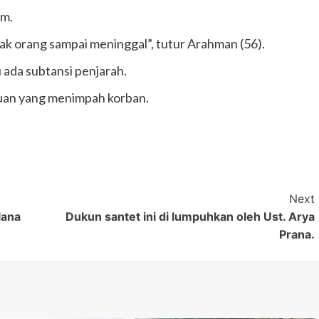
um.
ak orang sampai meninggal”, tutur Arahman (56).
 ada subtansi penjarah.
akuan yang menimpah korban.
Next
lana
Dukun santet ini di lumpuhkan oleh Ust. Arya
Prana.