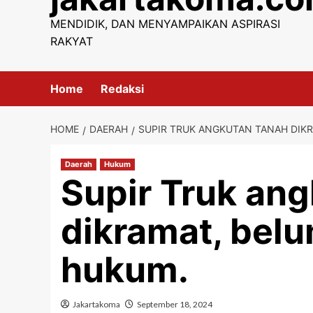
content
MENDIDIK, DAN MENYAMPAIKAN ASPIRASI
RAKYAT
Home
Redaksi
HOME
DAERAH
SUPIR TRUK ANGKUTAN TANAH DIKR
Daerah
Hukum
Supir Truk an
dikramat, belu
hukum.
Jakartakoma
September 18, 2024