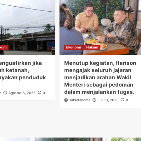
kum
Ekonomi
Hukum
nguatirkan jika
Menutup kegiatan, Harison
uh ketanah,
mengajak seluruh jajaran
yakan penduduk
menjadikan arahan Wakil
Menteri sebagai pedoman
dalam menjalankan tugas.
a
Agustus 5, 2026
0
Jakartakoma
Juli 31, 2026
0