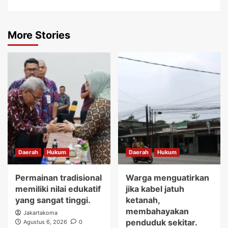
More Stories
Daerah
Hukum
Daerah
Hukum
Permainan tradisional
Warga menguatirkan
memiliki nilai edukatif
jika kabel jatuh
yang sangat tinggi.
ketanah,
membahayakan
Jakartakoma
penduduk sekitar.
Agustus 6, 2026
0