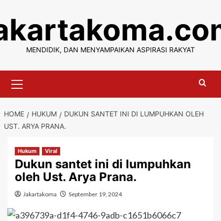
Skip
jakartakoma.co
to
content
MENDIDIK, DAN MENYAMPAIKAN ASPIRASI RAKYAT
Primary
Menu
HOME
HUKUM
DUKUN SANTET INI DI LUMPUHKAN OLEH
UST. ARYA PRANA.
Hukum
Viral
Dukun santet ini di lumpuhkan
oleh Ust. Arya Prana.
Jakartakoma
September 19, 2024