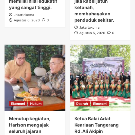
memiliki nilai edukatif
jika kabel jatuh
yang sangat tinggi.
ketanah,
membahayakan
Jakartakoma
penduduk sekitar.
Agustus 6, 2026
0
Jakartakoma
Agustus 5, 2026
0
Ekonomi
Hukum
Daerah
Ekonomi
Menutup kegiatan,
Ketua Balai Adat
Harison mengajak
Keariaan Tangerang
seluruh jajaran
Rd. Ali Akipin