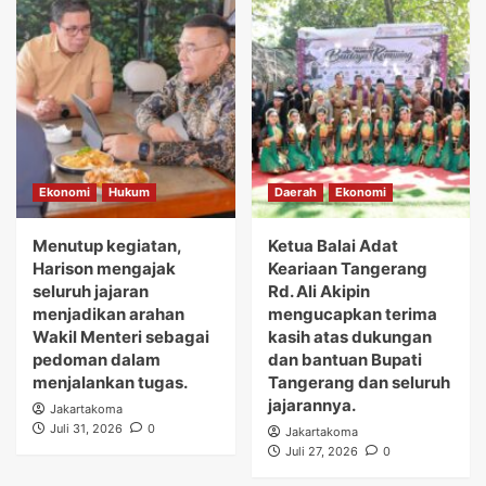
Ekonomi
Hukum
Daerah
Ekonomi
Menutup kegiatan,
Ketua Balai Adat
Harison mengajak
Keariaan Tangerang
seluruh jajaran
Rd. Ali Akipin
menjadikan arahan
mengucapkan terima
Wakil Menteri sebagai
kasih atas dukungan
pedoman dalam
dan bantuan Bupati
menjalankan tugas.
Tangerang dan seluruh
jajarannya.
Jakartakoma
Juli 31, 2026
0
Jakartakoma
Juli 27, 2026
0