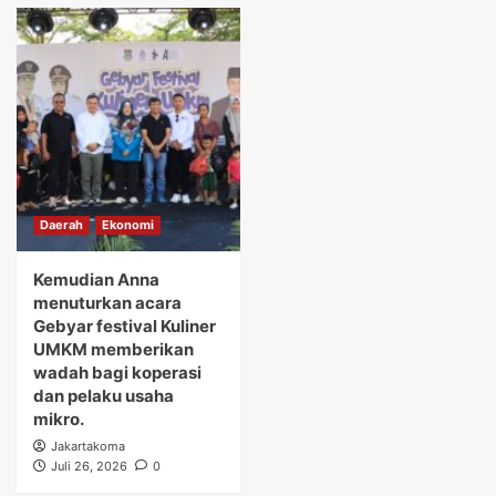
Daerah
Ekonomi
Kemudian Anna
menuturkan acara
Gebyar festival Kuliner
UMKM memberikan
wadah bagi koperasi
dan pelaku usaha
mikro.
Jakartakoma
Juli 26, 2026
0