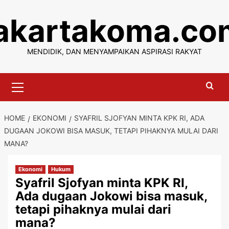
Skip
jakartakoma.co
to
content
MENDIDIK, DAN MENYAMPAIKAN ASPIRASI RAKYAT
Primary
Menu
HOME
EKONOMI
SYAFRIL SJOFYAN MINTA KPK RI, ADA
DUGAAN JOKOWI BISA MASUK, TETAPI PIHAKNYA MULAI DARI
MANA?
Ekonomi
Hukum
Syafril Sjofyan minta KPK RI,
Ada dugaan Jokowi bisa masuk,
tetapi pihaknya mulai dari
mana?