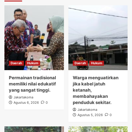
Daerah
Hukum
Daerah
Hukum
Permainan tradisional
Warga menguatirkan
memiliki nilai edukatif
jika kabel jatuh
yang sangat tinggi.
ketanah,
membahayakan
Jakartakoma
penduduk sekitar.
Agustus 6, 2026
0
Jakartakoma
Agustus 5, 2026
0