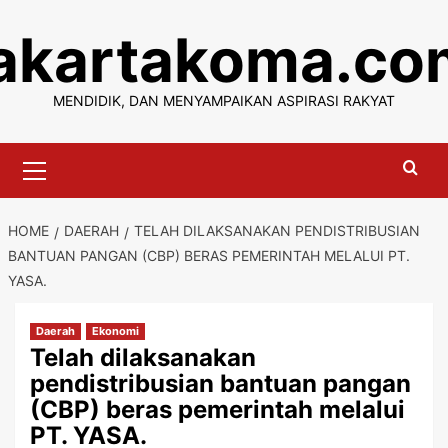
Skip
jakartakoma.co
to
content
MENDIDIK, DAN MENYAMPAIKAN ASPIRASI RAKYAT
Primary
Menu
HOME
DAERAH
TELAH DILAKSANAKAN PENDISTRIBUSIAN
BANTUAN PANGAN (CBP) BERAS PEMERINTAH MELALUI PT.
YASA.
Daerah
Ekonomi
Telah dilaksanakan
pendistribusian bantuan pangan
(CBP) beras pemerintah melalui
PT. YASA.