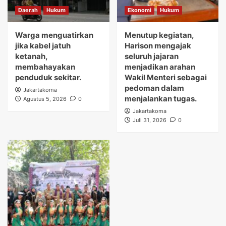
Daerah
Hukum
Ekonomi
Hukum
Warga menguatirkan
Menutup kegiatan,
jika kabel jatuh
Harison mengajak
ketanah,
seluruh jajaran
membahayakan
menjadikan arahan
penduduk sekitar.
Wakil Menteri sebagai
pedoman dalam
Jakartakoma
menjalankan tugas.
Agustus 5, 2026
0
Jakartakoma
Juli 31, 2026
0